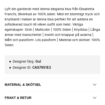
Lyft din garderob med denna eleganta blus från Elisabetta
Franchi, tillverkad av 100% siden. Med ett blommigt tryck och
knytband i halsen är denna blus perfekt för att addera en
sofistikerad touch till vilken outfit som helst. Viktiga
egenskaper: Grön | Multicolor | 100% Siden | Knytblus | Långa
ärmar med manschetter | Insnitt och knappar på axlarna |
Mått och passform: Lös passform | Material och skötsel: 100%
Siden
Designer färg
:
Gul
Designer ID
:
CAS7951E2
MATERIAL & SKÖTSEL
FRAKT & RETUR