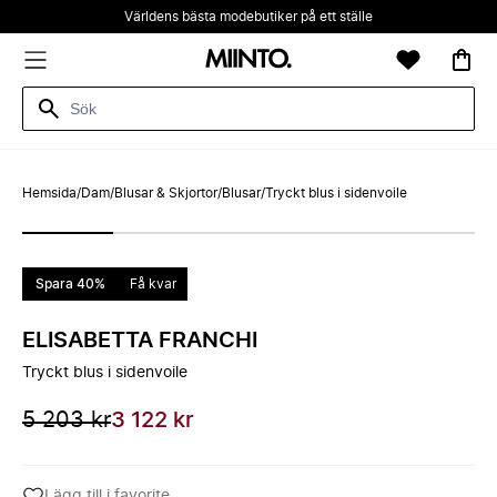
Världens bästa modebutiker på ett ställe
Hemsida
/
Dam
/
Blusar & Skjortor
/
Blusar
/
Tryckt blus i sidenvoile
Spara 40%
Få kvar
ELISABETTA FRANCHI
Tryckt blus i sidenvoile
5 203 kr
3 122 kr
Lägg till i favorite