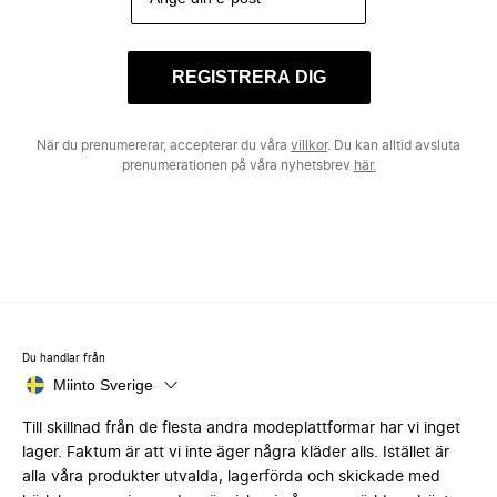
REGISTRERA DIG
När du prenumererar, accepterar du våra
villkor
. Du kan alltid avsluta
prenumerationen på våra nyhetsbrev
här.
Du handlar från
Miinto Sverige
Till skillnad från de flesta andra modeplattformar har vi inget
lager. Faktum är att vi inte äger några kläder alls. Istället är
alla våra produkter utvalda, lagerförda och skickade med