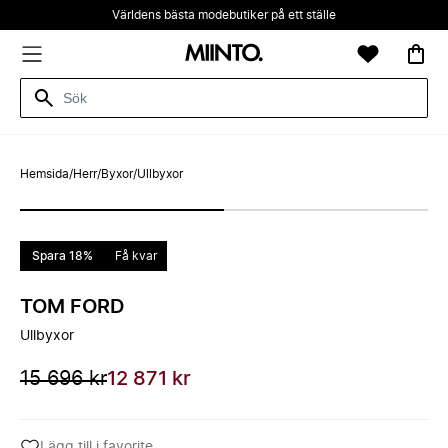
Världens bästa modebutiker på ett ställe
Hemsida
/
Herr
/
Byxor
/
Ullbyxor
Spara 18%
Få kvar
TOM FORD
Ullbyxor
15 696 kr
12 871 kr
Lägg till i favorite