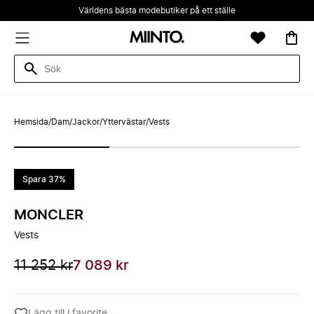
Världens bästa modebutiker på ett ställe
Hemsida
/
Dam
/
Jackor
/
Yttervästar
/
Vests
Spara 37%
MONCLER
Vests
11 252 kr
7 089 kr
Lägg till i favorite