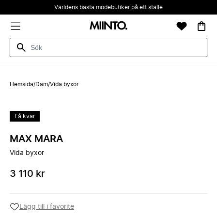
Världens bästa modebutiker på ett ställe
Hemsida
/
Dam
/
Vida byxor
Få kvar
MAX MARA
Vida byxor
3 110 kr
Lägg till i favorite