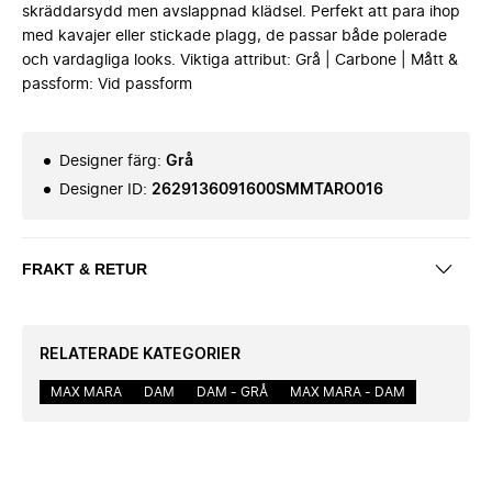
skräddarsydd men avslappnad klädsel. Perfekt att para ihop
med kavajer eller stickade plagg, de passar både polerade
och vardagliga looks. Viktiga attribut: Grå | Carbone | Mått &
passform: Vid passform
Designer färg
:
Grå
Designer ID
:
2629136091600SMMTARO016
FRAKT & RETUR
RELATERADE KATEGORIER
MAX MARA
DAM
DAM - GRÅ
MAX MARA - DAM