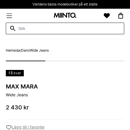
Världens bästa modebutiker på ett ställe
Hemsida
/
Dam
/
Wide Jeans
Få kvar
MAX MARA
Wide Jeans
2 430 kr
Lägg till i favorite