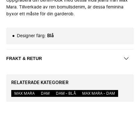
Uppgradera din denim-look med dessa vida jeans från Max
Mara. Tillverkade av ren bomullsdenim, är dessa feminina
byxor ett måste för din garderob.
Designer färg
:
Blå
FRAKT & RETUR
RELATERADE KATEGORIER
MAX MARA
DAM
DAM - BLÅ
MAX MARA - DAM