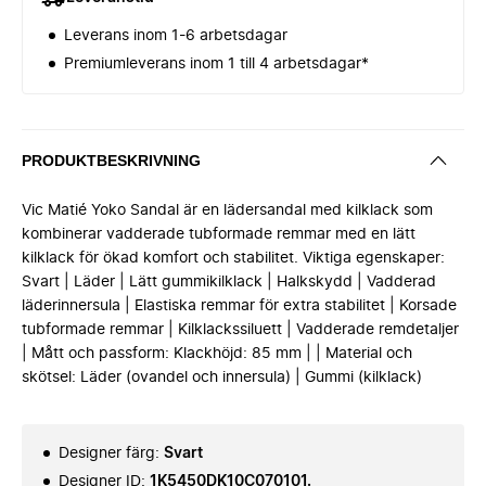
Leverans inom 1-6 arbetsdagar
Premiumleverans inom 1 till 4 arbetsdagar*
PRODUKTBESKRIVNING
Vic Matié Yoko Sandal är en lädersandal med kilklack som
kombinerar vadderade tubformade remmar med en lätt
kilklack för ökad komfort och stabilitet. Viktiga egenskaper:
Svart | Läder | Lätt gummikilklack | Halkskydd | Vadderad
läderinnersula | Elastiska remmar för extra stabilitet | Korsade
tubformade remmar | Kilklackssiluett | Vadderade remdetaljer
| Mått och passform: Klackhöjd: 85 mm | | Material och
skötsel: Läder (ovandel och innersula) | Gummi (kilklack)
Designer färg
:
Svart
Designer ID
:
1K5450DK10C070101.