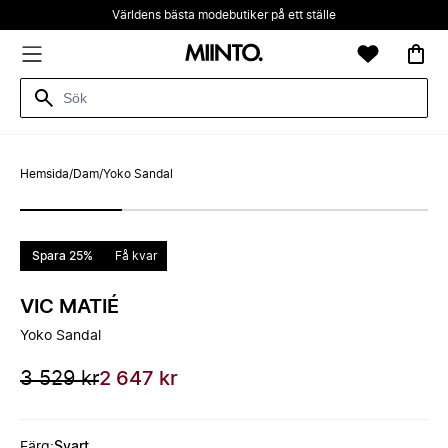
Världens bästa modebutiker på ett ställe
Hemsida
/
Dam
/
Yoko Sandal
Spara 25%
Få kvar
VIC MATIÉ
Yoko Sandal
3 529 kr
2 647 kr
Färg
:
Svart