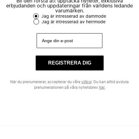
Bli den första att upptäcka nyheter, exklusiva
erbjudanden och uppdateringar från världens ledande
varumärken.
Jag är intresserad av dammode
Jag är intresserad av herrmode
REGISTRERA DIG
När du prenumererar, accepterar du våra
villkor
. Du kan alltid avsluta
prenumerationen på våra nyhetsbrev
här.