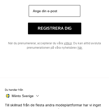
REGISTRERA DIG
När du prenumererar, accepterar du våra
villkor
. Du kan alltid avsluta
prenumerationen på våra nyhetsbrev
här.
Du handlar från
Miinto Sverige
Till skillnad från de flesta andra modeplattformar har vi inget