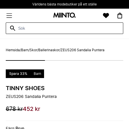
Världens bästa modebutiker på ett ställe
Hemsida
/
Barn
/
Skor
/
Ballerinaskor
/
ZEUS206 Sandalia Puntera
Spara 33%
Barn
TINNY SHOES
ZEUS206 Sandalia Puntera
678 kr
452 kr
Färg
:
Brun