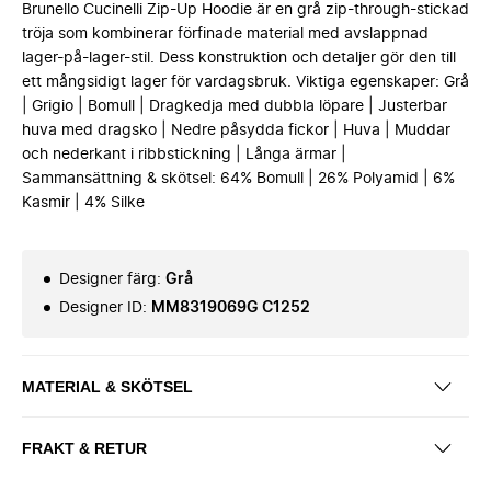
Brunello Cucinelli Zip-Up Hoodie är en grå zip-through-stickad
tröja som kombinerar förfinade material med avslappnad
lager-på-lager-stil. Dess konstruktion och detaljer gör den till
ett mångsidigt lager för vardagsbruk. Viktiga egenskaper: Grå
| Grigio | Bomull | Dragkedja med dubbla löpare | Justerbar
huva med dragsko | Nedre påsydda fickor | Huva | Muddar
och nederkant i ribbstickning | Långa ärmar |
Sammansättning & skötsel: 64% Bomull | 26% Polyamid | 6%
Kasmir | 4% Silke
Designer färg
:
Grå
Designer ID
:
MM8319069G C1252
MATERIAL & SKÖTSEL
FRAKT & RETUR