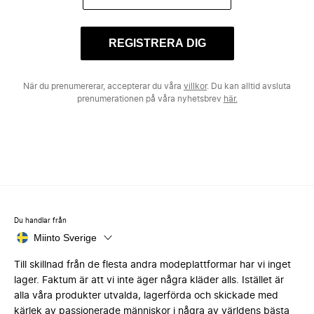
REGISTRERA DIG
När du prenumererar, accepterar du våra
villkor
. Du kan alltid avsluta
prenumerationen på våra nyhetsbrev
här.
Du handlar från
Miinto Sverige
Till skillnad från de flesta andra modeplattformar har vi inget
lager. Faktum är att vi inte äger några kläder alls. Istället är
alla våra produkter utvalda, lagerförda och skickade med
kärlek av passionerade människor i några av världens bästa