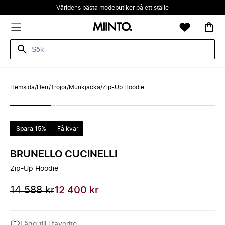
Världens bästa modebutiker på ett ställe
Hemsida
/
Herr
/
Tröjor
/
Munkjacka
/
Zip-Up Hoodie
Spara 15%
Få kvar
BRUNELLO CUCINELLI
Zip-Up Hoodie
14 588 kr
12 400 kr
Lägg till i favorite