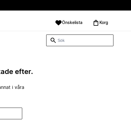
Önskelista
Korg
tade efter.
annat i våra