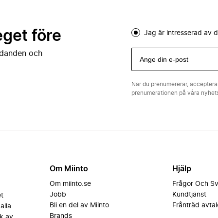
eget före
Jag är intresserad av
judanden och
När du prenumererar, acceptera
prenumerationen på våra nyhe
Om Miinto
Hjälp
Om miinto.se
Frågor Och S
Jobb
Kundtjänst
et
Bli en del av Miinto
Frånträd avtal
alla
Brands
k av