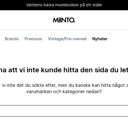
Världens bästa modebutiker på ett ställe
Brands
Premium
Vintage/Pre-owned
Nyheter
na att vi inte kunde hitta den sida du le
 vi inte det du sökte efter, men du kanske kan hitta något 
varumärken och kategorier nedan?