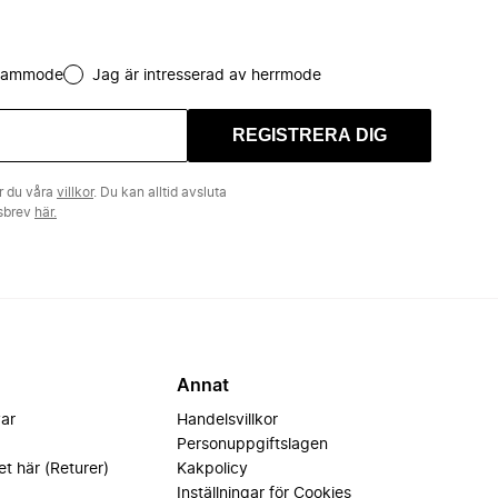
 dammode
Jag är intresserad av herrmode
REGISTRERA DIG
r du våra
villkor
. Du kan alltid avsluta
tsbrev
här.
Annat
var
Handelsvillkor
Personuppgiftslagen
et här (Returer)
Kakpolicy
Inställningar för Cookies