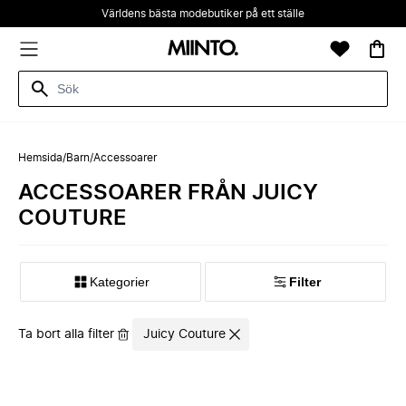
Världens bästa modebutiker på ett ställe
Hemsida
/
Barn
/
Accessoarer
ACCESSOARER FRÅN JUICY
COUTURE
Kategorier
Filter
Ta bort alla filter
Juicy Couture