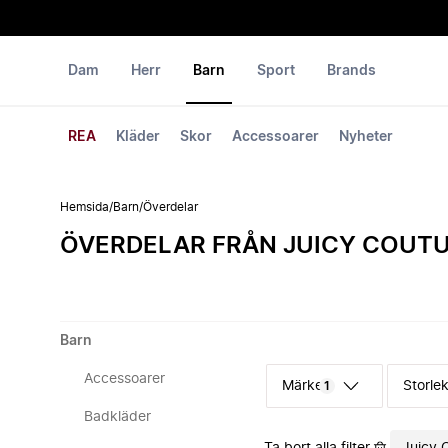
Dam
Herr
Barn
Sport
Brands
REA
Kläder
Skor
Accessoarer
Nyheter
Hemsida
/
Barn
/
Överdelar
ÖVERDELAR FRÅN JUICY COUT
Barn
Accessoarer
Märke
Storle
1
Badkläder