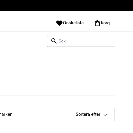
Önskelista
Korg
märken
Sortera efter