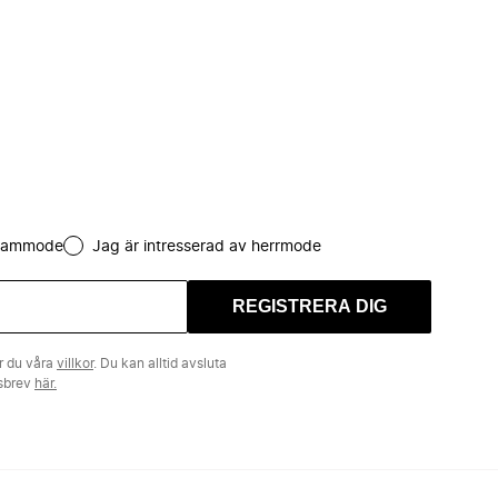
 dammode
Jag är intresserad av herrmode
REGISTRERA DIG
r du våra
villkor
. Du kan alltid avsluta
tsbrev
här.