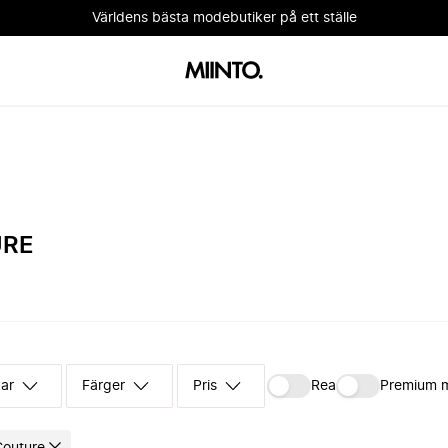
Världens bästa modebutiker på ett ställe
URE
kar
Färger
Pris
Rea
Premium 