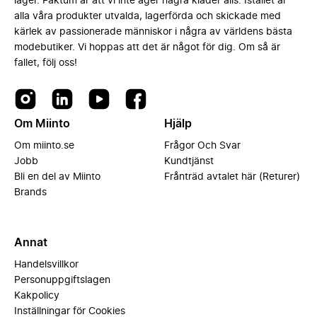
lager. Faktum är att vi inte äger några kläder alls. Istället är
alla våra produkter utvalda, lagerförda och skickade med
kärlek av passionerade människor i några av världens bästa
modebutiker. Vi hoppas att det är något för dig. Om så är
fallet, följ oss!
Om Miinto
Hjälp
Om miinto.se
Frågor Och Svar
Jobb
Kundtjänst
Bli en del av Miinto
Frånträd avtalet här (Returer)
Brands
Annat
Handelsvillkor
Personuppgiftslagen
Kakpolicy
Inställningar för Cookies