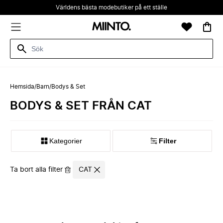
Världens bästa modebutiker på ett ställe
Hemsida
/
Barn
/
Bodys & Set
BODYS & SET FRÅN CAT
Kategorier
Filter
Ta bort alla filter
CAT