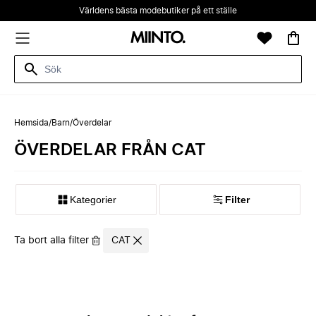
Världens bästa modebutiker på ett ställe
Hemsida
/
Barn
/
Överdelar
ÖVERDELAR FRÅN CAT
Kategorier
Filter
Ta bort alla filter
CAT