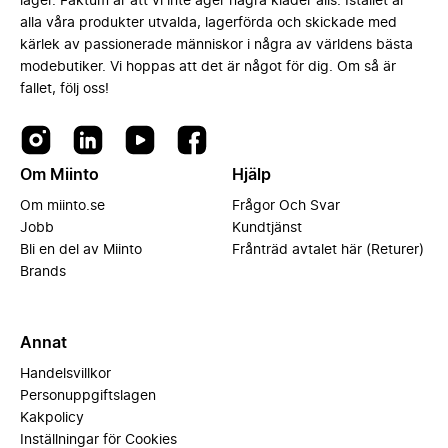
lager. Faktum är att vi inte äger några kläder alls. Istället är
alla våra produkter utvalda, lagerförda och skickade med
kärlek av passionerade människor i några av världens bästa
modebutiker. Vi hoppas att det är något för dig. Om så är
fallet, följ oss!
Om Miinto
Hjälp
Om miinto.se
Frågor Och Svar
Jobb
Kundtjänst
Bli en del av Miinto
Frånträd avtalet här (Returer)
Brands
Annat
Handelsvillkor
Personuppgiftslagen
Kakpolicy
Inställningar för Cookies