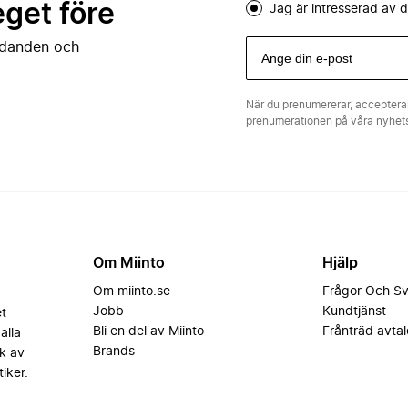
eget före
Jag är intresserad av
judanden och
När du prenumererar, acceptera
prenumerationen på våra nyhe
Om Miinto
Hjälp
Om miinto.se
Frågor Och S
Jobb
Kundtjänst
et
Bli en del av Miinto
Frånträd avtal
alla
Brands
k av
iker.