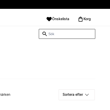
Önskelista
Korg
märken
Sortera efter