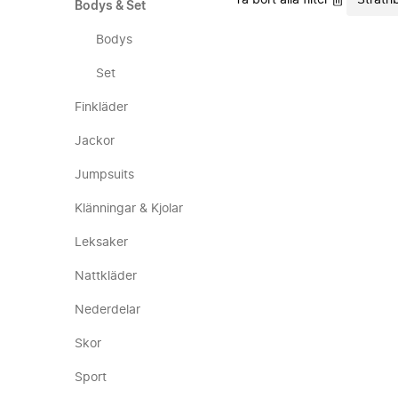
Ta bort alla filter
Strath
Bodys & Set
Bodys
Set
Finkläder
Jackor
Jumpsuits
Klänningar & Kjolar
Leksaker
Nattkläder
Nederdelar
Skor
Sport