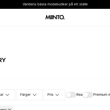
Världens bästa modebutiker på ett ställe
RY
kar
Färger
Pris
Rea
Premium 