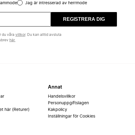
 dammode
Jag är intresserad av herrmode
REGISTRERA DIG
r du våra
villkor
. Du kan alltid avsluta
tsbrev
här.
Annat
var
Handelsvillkor
Personuppgiftslagen
et här (Returer)
Kakpolicy
Inställningar för Cookies