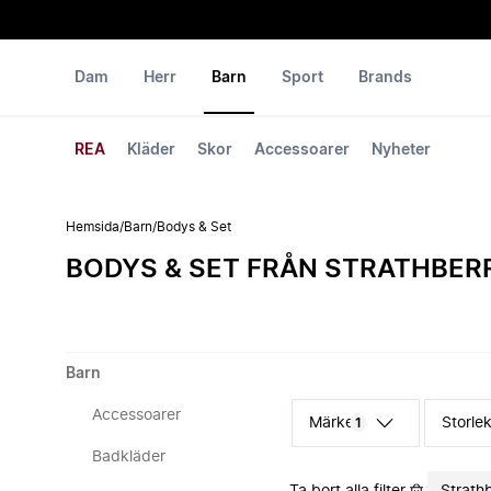
Dam
Herr
Barn
Sport
Brands
REA
Kläder
Skor
Accessoarer
Nyheter
Hemsida
/
Barn
/
Bodys & Set
BODYS & SET FRÅN STRATHBER
Barn
Accessoarer
Märke
Storle
1
Badkläder