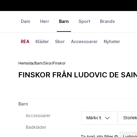
Dam
Herr
Barn
Sport
Brands
REA
Kläder
Skor
Accessoarer
Nyheter
Hemsida
/
Barn
/
Skor
/
Finskor
FINSKOR FRÅN LUDOVIC DE SAI
Barn
Accessoarer
Märke
Storle
1
Badkläder