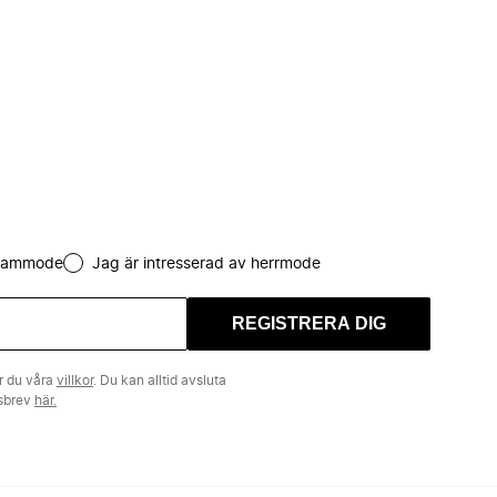
 dammode
Jag är intresserad av herrmode
REGISTRERA DIG
r du våra
villkor
. Du kan alltid avsluta
tsbrev
här.