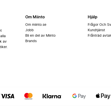
Om Miinto
Hjälp
Om miinto.se
Frågor Och S
Jobb
Kundtjänst
et
Bli en del av Miinto
Frånträd avtal
alla
Brands
k av
iker.