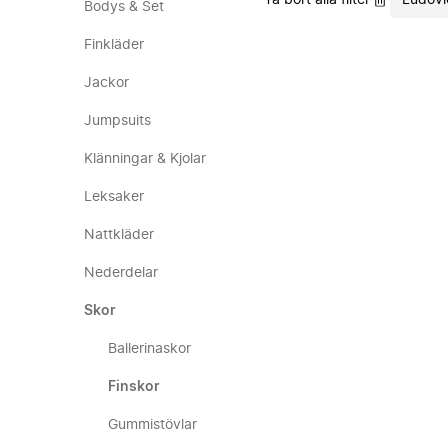
Ta bort alla filter
Ludovi
Bodys & Set
Finkläder
Jackor
Jumpsuits
Klänningar & Kjolar
Leksaker
Nattkläder
Nederdelar
Skor
Ballerinaskor
Finskor
Gummistövlar