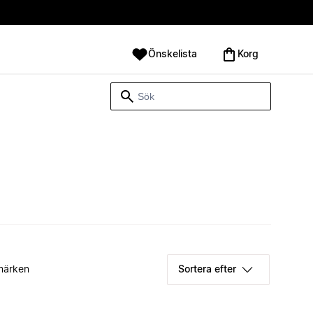
Önskelista
Korg
märken
Sortera efter