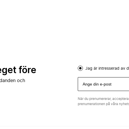
eget före
Jag är intresserad av
judanden och
När du prenumererar, acceptera
prenumerationen på våra nyhe