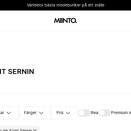
Världens bästa modebutiker på ett ställe
NT SERNIN
kar
Färger
Pris
Rea
Premium 