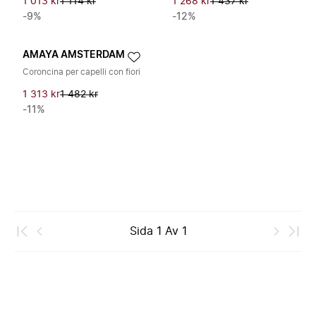
1 013 kr
1 114 kr
1 268 kr
1 437 kr
-9%
-12%
AMAYA AMSTERDAM
Coroncina per capelli con fiori
1 313 kr
1 482 kr
-11%
Sida
1
Av
1