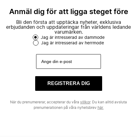
Anmäl dig för att ligga steget före
Bli den första att upptäcka nyheter, exklusiva
erbjudanden och uppdateringar från världens ledande
varumärken.
Jag är intresserad av dammode
Jag är intresserad av herrmode
REGISTRERA DIG
När du prenumererar, accepterar du våra
villkor
. Du kan alltid avsluta
prenumerationen på våra nyhetsbrev
här.