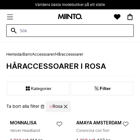
Världens bästa modebutiker på ett ställe
Hemsida
/
Barn
/
Accessoarer
/
Håraccessoarer
HÅRACCESSOARER I ROSA
Kategorier
Filter
Ta bort alla filter
Rosa
MONNALISA
AMAYA AMSTERDAM
Velvet Headband
Coroncina con fiori