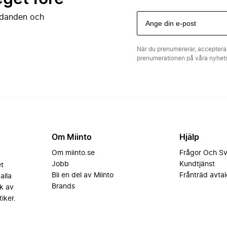
judanden och
När du prenumererar, acceptera
prenumerationen på våra nyhe
Om Miinto
Hjälp
Om miinto.se
Frågor Och S
Jobb
Kundtjänst
et
Bli en del av Miinto
Frånträd avtal
alla
Brands
k av
iker.