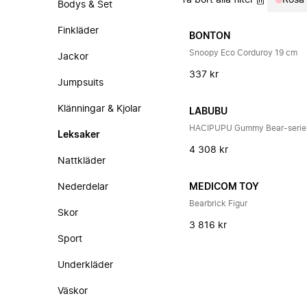
Ta bort alla filter
Rosa
Bodys & Set
Finkläder
BONTON
Snoopy Eco Corduroy 19 cm
Jackor
337 kr
Jumpsuits
Klänningar & Kjolar
LABUBU
Leksaker
4 308 kr
Nattkläder
Nederdelar
MEDICOM TOY
Bearbrick Figur
Skor
3 816 kr
Sport
Underkläder
Väskor