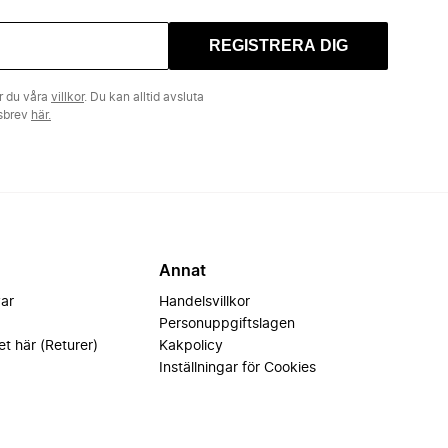
REGISTRERA DIG
r du våra
villkor
. Du kan alltid avsluta
tsbrev
här.
Annat
var
Handelsvillkor
Personuppgiftslagen
et här (Returer)
Kakpolicy
Inställningar för Cookies