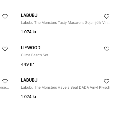
LABUBU
Labubu The Monsters Tasty Macarons Sojamjölk Vinyl Plyschhänge
1 074 kr
LIEWOOD
Gilma Beach Set
449 kr
LABUBU
Labubu The Monsters Wacky Mart Series Figur Förseglad Låda
Labubu The Monsters Have a Seat DADA Vinyl Plysch
1 074 kr