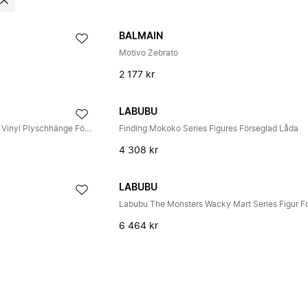
BALMAIN
Motivo Zebrato
2 177 kr
LABUBU
HACIPUPU Gummy Bear-serie Vinyl Plyschhänge Förseglad Låda
Finding Mokoko Series Figures Förseglad Låda
4 308 kr
LABUBU
6 464 kr