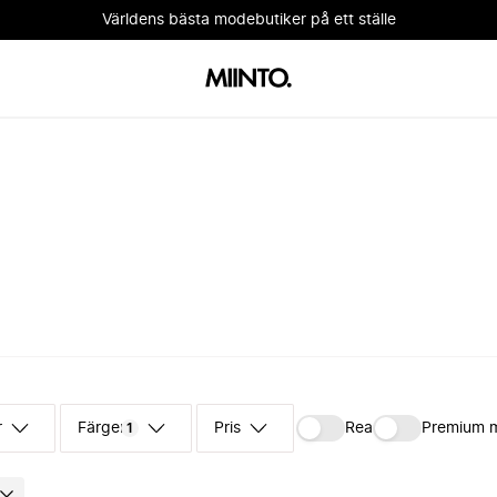
Världens bästa modebutiker på ett ställe
r
Färger
Pris
Rea
Premium 
1