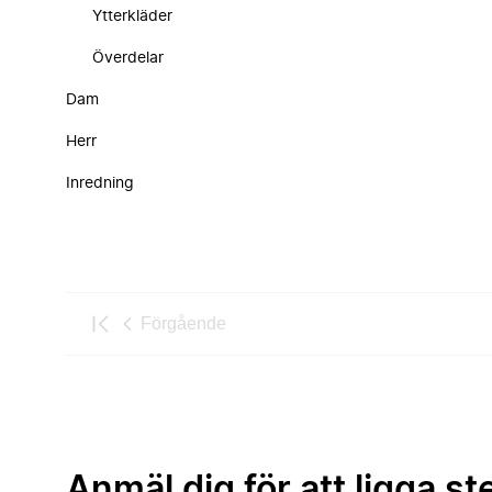
Ytterkläder
Överdelar
Dam
Herr
Inredning
Förgående
Anmäl dig för att ligga st