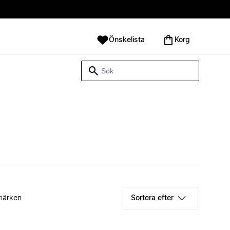
Önskelista
Korg
märken
Sortera efter