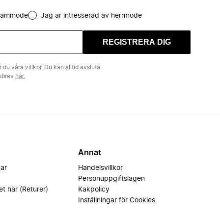
 dammode
Jag är intresserad av herrmode
REGISTRERA DIG
r du våra
villkor
. Du kan alltid avsluta
tsbrev
här.
Annat
var
Handelsvillkor
Personuppgiftslagen
et här (Returer)
Kakpolicy
Inställningar för Cookies