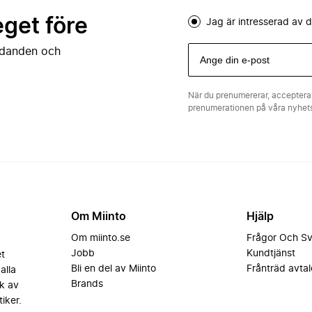
eget före
Jag är intresserad av
judanden och
När du prenumererar, acceptera
prenumerationen på våra nyhe
Om Miinto
Hjälp
Om miinto.se
Frågor Och S
Jobb
Kundtjänst
et
Bli en del av Miinto
Frånträd avtal
alla
Brands
k av
iker.