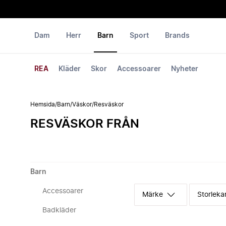
Dam
Herr
Barn
Sport
Brands
REA
Kläder
Skor
Accessoarer
Nyheter
Hemsida
/
Barn
/
Väskor
/
Resväskor
RESVÄSKOR FRÅN
Barn
Accessoarer
Märke
Storleka
Badkläder