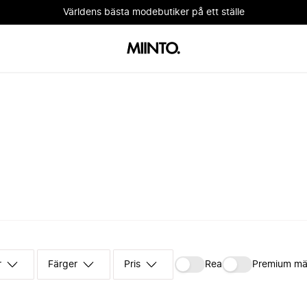
Världens bästa modebutiker på ett ställe
r
Färger
Pris
Rea
Premium mä