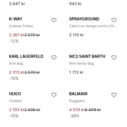
3 647 kr
943 kr
K-WAY
SPRAYGROUND
Eudoxie Trolley
Zaino con design iconico Shark Mouth
2 267 kr
2 570 kr
2 110 kr
-12%
KARL LAGERFELD
MC2 SAINT BARTH
Ikon Bag
Mini Vanity Bag
2 313 kr
2 570 kr
1 712 kr
-10%
HUGO
BALMAIN
Outdoor
Ryggsäck
2 193 kr
2 436 kr
4 019 kr
6 459 kr
-10%
-38%