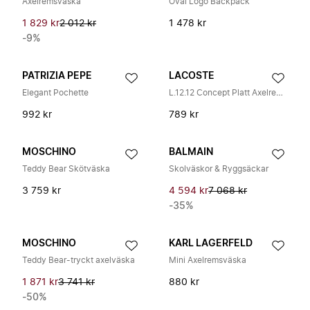
Axelremsväska
Oval Logo Backpack
1 829 kr
2 012 kr
1 478 kr
-9%
PATRIZIA PEPE
LACOSTE
Elegant Pochette
L.12.12 Concept Platt Axelremsväska
992 kr
789 kr
MOSCHINO
BALMAIN
Teddy Bear Skötväska
Skolväskor & Ryggsäckar
3 759 kr
4 594 kr
7 068 kr
-35%
MOSCHINO
KARL LAGERFELD
Teddy Bear-tryckt axelväska
Mini Axelremsväska
1 871 kr
3 741 kr
880 kr
-50%