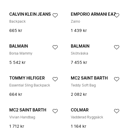
CALVIN KLEIN JEANS
EMPORIO ARMANI EA7
Backpack
Zaino
665 kr
1 439 kr
BALMAIN
BALMAIN
Borsa Mammy
Skötväska
5 542 kr
7 455 kr
TOMMY HILFIGER
MC2 SAINT BARTH
Essential Sling Backpack
Teddy Soft Bag
664 kr
2 082 kr
MC2 SAINT BARTH
COLMAR
Vivian Handbag
Vadderad Ryggsäck
1 712 kr
1 164 kr