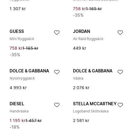
1 307 kr
758 kr
1 165 kr
-35%
GUESS
JORDAN
Mini Ryggsäck
Air Raid Ryggsäck
758 kr
1 165 kr
449 kr
-35%
DOLCE & GABBANA
DOLCE & GABBANA
Nylonryggsäck
Väska
4 993 kr
2 076 kr
DIESEL
STELLA MCCARTNEY
Handväska
Logoband Skötväska
1 195 kr
1 457 kr
2 581 kr
-18%