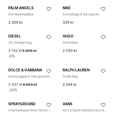
PALM ANGELS
NIKE
Stor Mammapåse
Schoolbags & Backpacks
3 209 kr
329 kr
DIESEL
HUGO
3D Shopper Bag
Skötväska
3 142 kr
3 456 kr
2 550 kr
-9%
DOLCE & GABBANA
RALPH LAUREN
Nylonryggsäck med gummimärke
Duffle Bag
3 437 kr
4 654 kr
2 244 kr
-26%
SPRAYGROUND
VANS
Checkerboard Shark Mouth Trolley
Mc2 St Barth Multifunction Bag