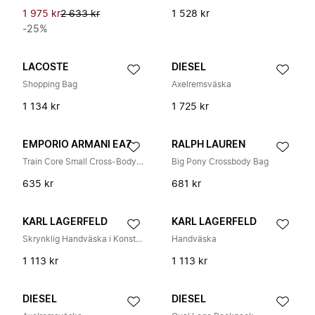
1 975 kr
2 633 kr
1 528 kr
-25%
LACOSTE
DIESEL
Shopping Bag
Axelremsväska
1 134 kr
1 725 kr
EMPORIO ARMANI EA7
RALPH LAUREN
Train Core Small Cross-Body Bag
Big Pony Crossbody Bag
635 kr
681 kr
KARL LAGERFELD
KARL LAGERFELD
Skrynklig Handväska i Konstläder
Handväska
1 113 kr
1 113 kr
DIESEL
DIESEL