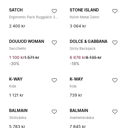
SATCH
STONE ISLAND
Ergonomic Pack Ryggsäck 30 L
Nylon Metal Zaino
2 400 kr
3 064 kr
DOUUOD WOMAN
DOLCE & GABBANA
Secchiello
Sicily Backpack
1 100 kr
1 571 kr
6 676 kr
8 135 kr
-30%
-18%
K-WAY
K-WAY
Kids
Kids
1 121 kr
739 kr
BALMAIN
BALMAIN
Skötväska
Axelremsväska
5 783 kr
7 845 kr