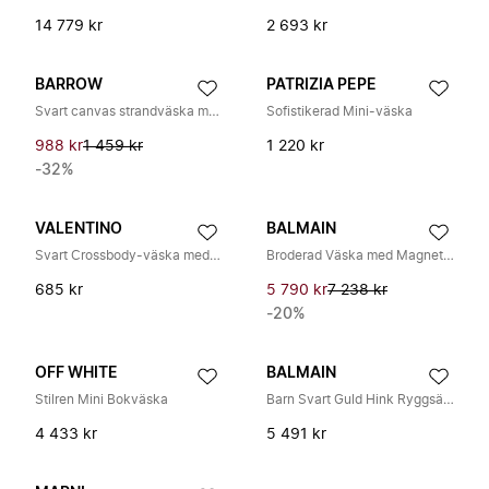
14 779 kr
2 693 kr
BARROW
PATRIZIA PEPE
Svart canvas strandväska med gul smile
Sofistikerad Mini-väska
988 kr
1 459 kr
1 220 kr
-32%
VALENTINO
BALMAIN
Svart Crossbody-väska med Abstrakt Design
Broderad Väska med Magnetstängning
685 kr
5 790 kr
7 238 kr
-20%
OFF WHITE
BALMAIN
Stilren Mini Bokväska
Barn Svart Guld Hink Ryggsäck
4 433 kr
5 491 kr