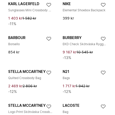
KARL LAGERFELD
NIKE
Sunglasses Mini Crossbody Bag
Elemental Shoebox Backpack
1 403 kr
1 582 kr
399 kr
-11%
BARBOUR
BURBERRY
Borsello
EKD Check Skötväska Ryggsäck
854 kr
9 167 kr
10 545 kr
-13%
STELLA MCCARTNEY
N21
Quilted Crossbody Bag
Bags
2 469 kr
2 806 kr
1 717 kr
1 942 kr
-12%
-12%
STELLA MCCARTNEY
LACOSTE
Logo Print Skötväska Crossbody
Bag