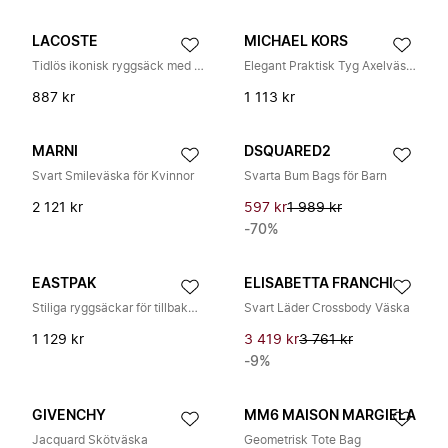
LACOSTE
MICHAEL KORS
Tidlös ikonisk ryggsäck med monogram
Elegant Praktisk Tyg Axelväska
887 kr
1 113 kr
MARNI
DSQUARED2
Svart Smileväska för Kvinnor
Svarta Bum Bags för Barn
2 121 kr
597 kr
1 989 kr
-70%
EASTPAK
ELISABETTA FRANCHI
Stiliga ryggsäckar för tillbaka till skolan
Svart Läder Crossbody Väska
1 129 kr
3 419 kr
3 761 kr
-9%
GIVENCHY
MM6 MAISON MARGIELA
Jacquard Skötväska
Geometrisk Tote Bag