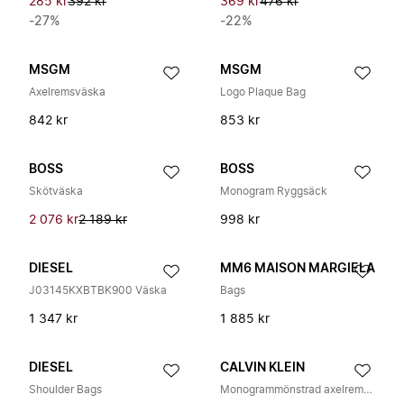
285 kr
392 kr
369 kr
476 kr
-27%
-22%
MSGM
MSGM
Axelremsväska
Logo Plaque Bag
842 kr
853 kr
BOSS
BOSS
Skötväska
Monogram Ryggsäck
2 076 kr
2 189 kr
998 kr
DIESEL
MM6 MAISON MARGIELA
J03145KXBTBK900 Väska
Bags
1 347 kr
1 885 kr
DIESEL
CALVIN KLEIN
Shoulder Bags
Monogrammönstrad axelremsväska