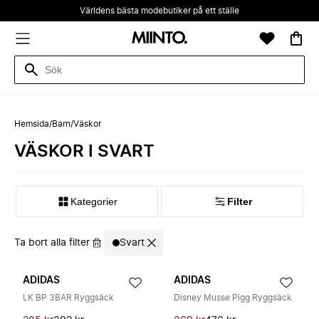
Världens bästa modebutiker på ett ställe
Hemsida
/
Barn
/
Väskor
VÄSKOR I SVART
Kategorier
Filter
Ta bort alla filter
Svart
ADIDAS
ADIDAS
LK BP 3BAR Ryggsäck
Disney Musse Pigg Ryggsäck