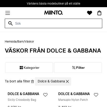
Världens bästa modebutiker på ett ställe
Hemsida
/
Barn
/
Väskor
VÄSKOR FRÅN DOLCE & GABBANA
Kategorier
Filter
Ta bort alla filter
Dolce & Gabbana
DOLCE & GABBANA
DOLCE & GABBANA
Sicily Crossbody Bag
Marsupio Nylon Patch