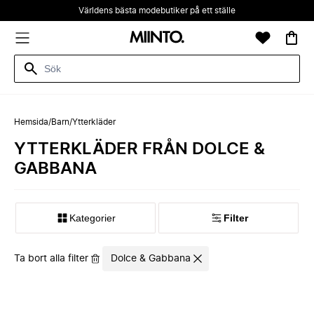
Världens bästa modebutiker på ett ställe
Hemsida
/
Barn
/
Ytterkläder
YTTERKLÄDER FRÅN DOLCE &
GABBANA
Kategorier
Filter
Ta bort alla filter
Dolce & Gabbana