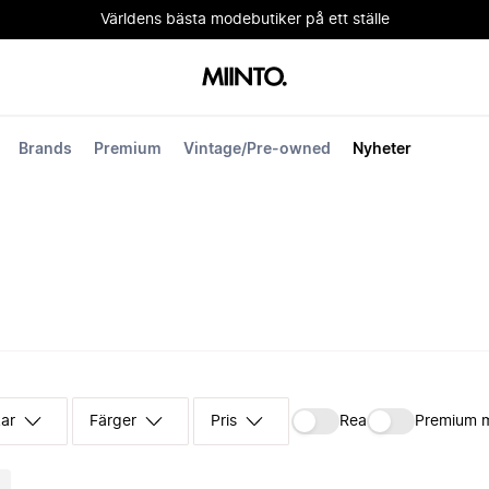
Världens bästa modebutiker på ett ställe
Brands
Premium
Vintage/Pre-owned
Nyheter
kar
Färger
Pris
Rea
Premium 