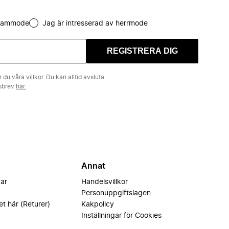
 dammode
Jag är intresserad av herrmode
REGISTRERA DIG
r du våra
villkor
. Du kan alltid avsluta
tsbrev
här.
Annat
var
Handelsvillkor
Personuppgiftslagen
et här (Returer)
Kakpolicy
Inställningar för Cookies