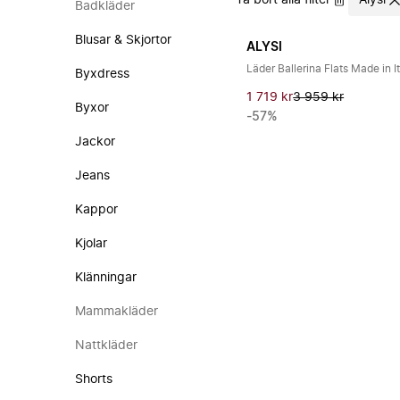
Ta bort alla filter
Alysi
Badkläder
Blusar & Skjortor
ALYSI
Läder Ballerina Flats Made in I
Byxdress
1 719 kr
3 959 kr
Byxor
-57%
Jackor
Jeans
Kappor
Kjolar
Klänningar
Mammakläder
Nattkläder
Shorts