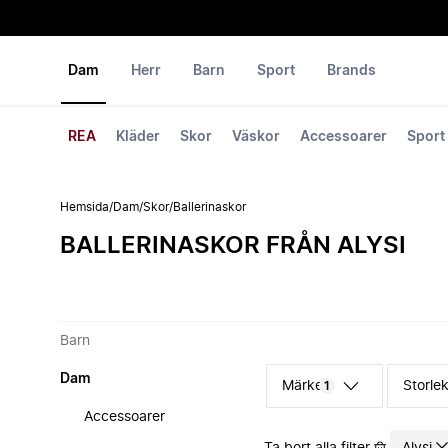
Dam
Herr
Barn
Sport
Brands
REA
Kläder
Skor
Väskor
Accessoarer
Sport
Hemsida
/
Dam
/
Skor
/
Ballerinaskor
BALLERINASKOR FRÅN ALYSI
Barn
Dam
Märke
Storle
1
Accessoarer