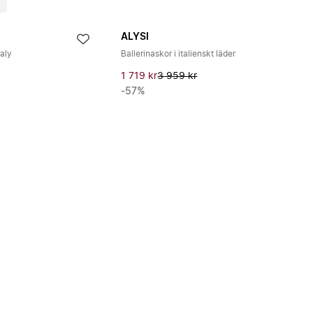
ALYSI
taly
Ballerinaskor i italienskt läder
1 719 kr
3 959 kr
-57%