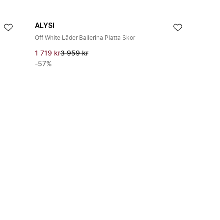
ALYSI
Off White Läder Ballerina Platta Skor
1 719 kr
3 959 kr
-57%