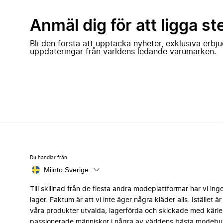
Anmäl dig för att ligga st
Bli den första att upptäcka nyheter, exklusiva erb
uppdateringar från världens ledande varumärken.
Du handlar från
Miinto Sverige
Till skillnad från de flesta andra modeplattformar har vi ing
lager. Faktum är att vi inte äger några kläder alls. Istället är 
våra produkter utvalda, lagerförda och skickade med kärle
passionerade människor i några av världens bästa modebut