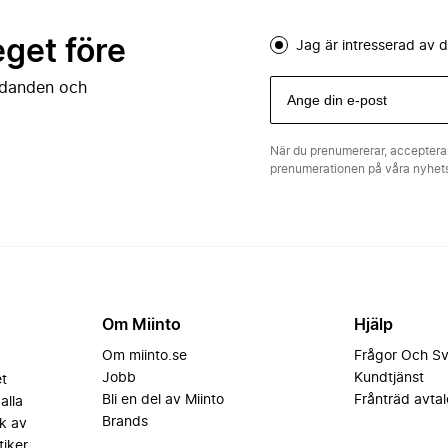
eget före
Jag är intresserad av
judanden och
När du prenumererar, acceptera
prenumerationen på våra nyhe
Om Miinto
Hjälp
Om miinto.se
Frågor Och S
Jobb
Kundtjänst
et
Bli en del av Miinto
Frånträd avtal
alla
Brands
k av
iker.