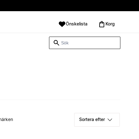
Önskelista
Korg
märken
Sortera efter