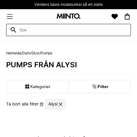
Världens bästa modebutiker på ett ställe
Hemsida
/
Dam
/
Skor
/
Pumps
PUMPS FRÅN ALYSI
Kategorier
Filter
Ta bort alla filter
Alysi