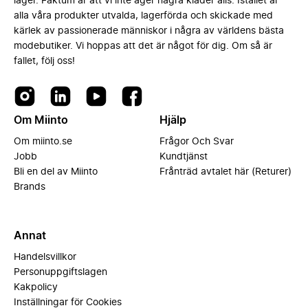
lager. Faktum är att vi inte äger några kläder alls. Istället är
alla våra produkter utvalda, lagerförda och skickade med
kärlek av passionerade människor i några av världens bästa
modebutiker. Vi hoppas att det är något för dig. Om så är
fallet, följ oss!
Om Miinto
Hjälp
Om miinto.se
Frågor Och Svar
Jobb
Kundtjänst
Bli en del av Miinto
Frånträd avtalet här (Returer)
Brands
Annat
Handelsvillkor
Personuppgiftslagen
Kakpolicy
Inställningar för Cookies