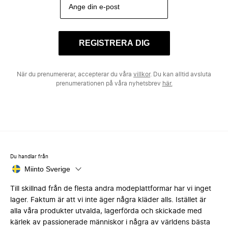
REGISTRERA DIG
När du prenumererar, accepterar du våra
villkor
. Du kan alltid avsluta
prenumerationen på våra nyhetsbrev
här.
Du handlar från
Miinto Sverige
Till skillnad från de flesta andra modeplattformar har vi inget
lager. Faktum är att vi inte äger några kläder alls. Istället är
alla våra produkter utvalda, lagerförda och skickade med
kärlek av passionerade människor i några av världens bästa