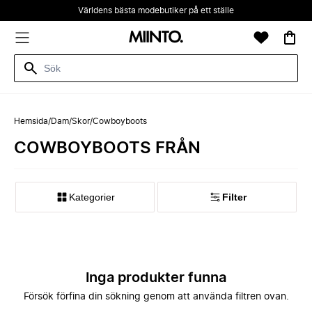
Världens bästa modebutiker på ett ställe
Hemsida
/
Dam
/
Skor
/
Cowboyboots
COWBOYBOOTS FRÅN
Kategorier
Filter
Inga produkter funna
Försök förfina din sökning genom att använda filtren ovan.