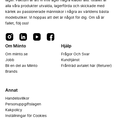
lager. Faktum är att vi inte äger några kläder alls. Istället är
alla våra produkter utvalda, lagerförda och skickade med
kärlek av passionerade människor i några av världens bästa
modebutiker. Vi hoppas att det är något för dig. Om så är
fallet, följ oss!
Om Miinto
Hjälp
Om miinto.se
Frågor Och Svar
Jobb
Kundtjänst
Bli en del av Miinto
Frånträd avtalet här (Returer)
Brands
Annat
Handelsvillkor
Personuppgiftslagen
Kakpolicy
Inställningar för Cookies