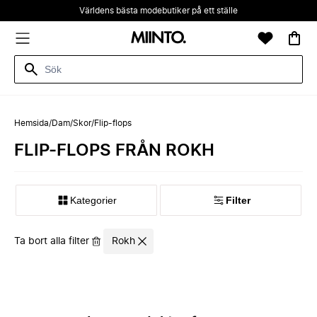
Världens bästa modebutiker på ett ställe
Hemsida
/
Dam
/
Skor
/
Flip-flops
FLIP-FLOPS FRÅN ROKH
Kategorier
Filter
Ta bort alla filter
Rokh