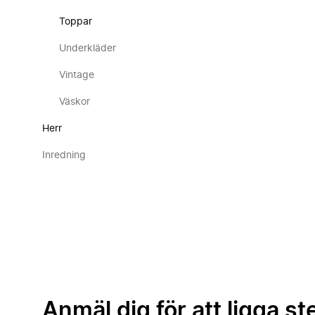
Toppar
Underkläder
Vintage
Väskor
Herr
Inredning
Anmäl dig för att ligga st