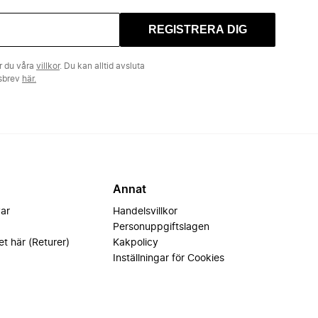
REGISTRERA DIG
r du våra
villkor
. Du kan alltid avsluta
tsbrev
här.
Annat
var
Handelsvillkor
Personuppgiftslagen
et här (Returer)
Kakpolicy
Inställningar för Cookies