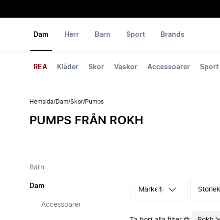
Dam
Herr
Barn
Sport
Brands
REA
Kläder
Skor
Väskor
Accessoarer
Sport
Hemsida
/
Dam
/
Skor
/
Pumps
PUMPS FRÅN ROKH
Barn
Dam
Märke
Storle
1
Accessoarer