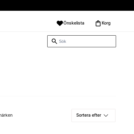
Önskelista
Korg
märken
Sortera efter