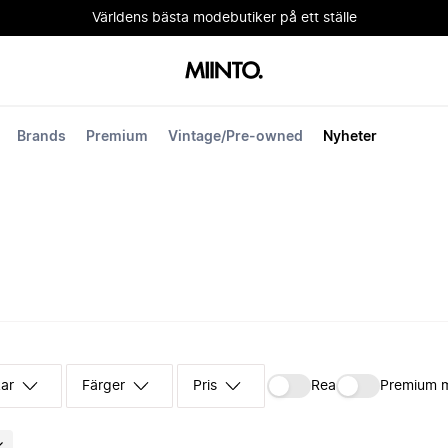
Världens bästa modebutiker på ett ställe
Brands
Premium
Vintage/Pre-owned
Nyheter
kar
Färger
Pris
Rea
Premium 