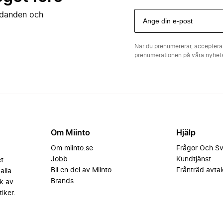
judanden och
När du prenumererar, acceptera
prenumerationen på våra nyhe
Om Miinto
Hjälp
Om miinto.se
Frågor Och S
Jobb
Kundtjänst
et
Bli en del av Miinto
Frånträd avtal
alla
Brands
k av
iker.