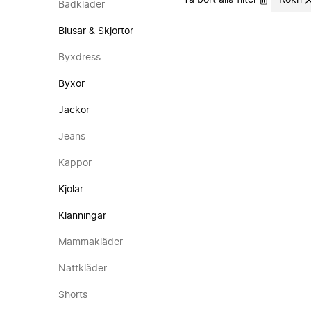
Ta bort alla filter
Rokh
Badkläder
Blusar & Skjortor
Byxdress
Byxor
Jackor
Jeans
Kappor
Kjolar
Klänningar
Mammakläder
Nattkläder
Shorts