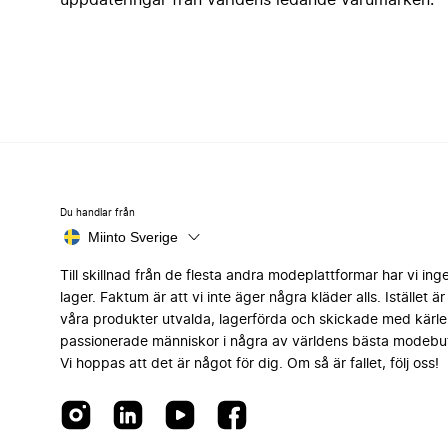
uppdateringar från världens ledande varumärken.
Du handlar från
Miinto Sverige
Till skillnad från de flesta andra modeplattformar har vi ing
lager. Faktum är att vi inte äger några kläder alls. Istället är 
våra produkter utvalda, lagerförda och skickade med kärle
passionerade människor i några av världens bästa modebut
Vi hoppas att det är något för dig. Om så är fallet, följ oss!