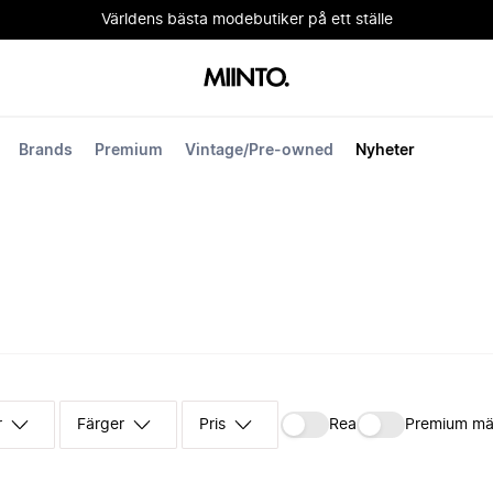
Världens bästa modebutiker på ett ställe
Brands
Premium
Vintage/Pre-owned
Nyheter
r
Färger
Pris
Rea
Premium mä