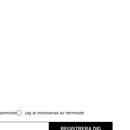
 dammode
Jag är intresserad av herrmode
REGISTRERA DIG