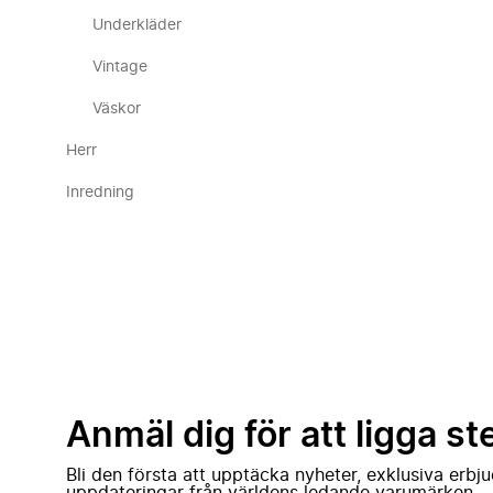
Underkläder
Vintage
Väskor
Herr
Inredning
Anmäl dig för att ligga st
Bli den första att upptäcka nyheter, exklusiva erb