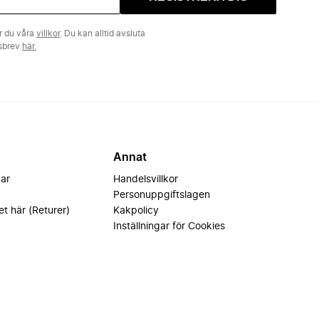
r du våra
villkor
. Du kan alltid avsluta
tsbrev
här.
Annat
var
Handelsvillkor
Personuppgiftslagen
et här (Returer)
Kakpolicy
Inställningar för Cookies