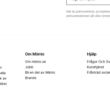
När du prenumererar, acceptera
prenumerationen på våra nyhe
Om Miinto
Hjälp
Om miinto.se
Frågor Och S
Jobb
Kundtjänst
et
Bli en del av Miinto
Frånträd avtal
alla
Brands
k av
iker.