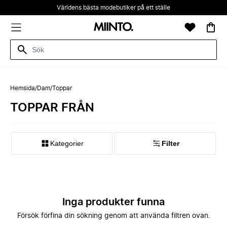
Världens bästa modebutiker på ett ställe
Hemsida
/
Dam
/
Toppar
TOPPAR FRÅN
Kategorier
Filter
Inga produkter funna
Försök förfina din sökning genom att använda filtren ovan.