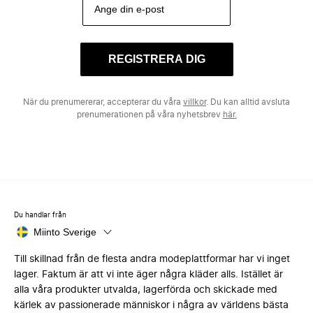
REGISTRERA DIG
När du prenumererar, accepterar du våra
villkor
. Du kan alltid avsluta
prenumerationen på våra nyhetsbrev
här.
Du handlar från
Miinto Sverige
Till skillnad från de flesta andra modeplattformar har vi inget
lager. Faktum är att vi inte äger några kläder alls. Istället är
alla våra produkter utvalda, lagerförda och skickade med
kärlek av passionerade människor i några av världens bästa