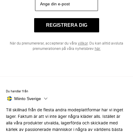
REGISTRERA DIG
När du prenumererar, accepterar du våra
villkor
. Du kan alltid avsluta
prenumerationen på våra nyhetsbrev
här.
Du handlar från
Miinto Sverige
Till skillnad från de flesta andra modeplattformar har vi inget
lager. Faktum är att vi inte äger några kläder alls. Istället är
alla våra produkter utvalda, lagerförda och skickade med
kärlek av passionerade människor i några av världens bästa