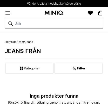
Världens bästa modebutiker på ett ställe
Hemsida
/
Dam
/
Jeans
JEANS FRÅN
Kategorier
Filter
Inga produkter funna
Försök förfina din sökning genom att använda filtren ovan.