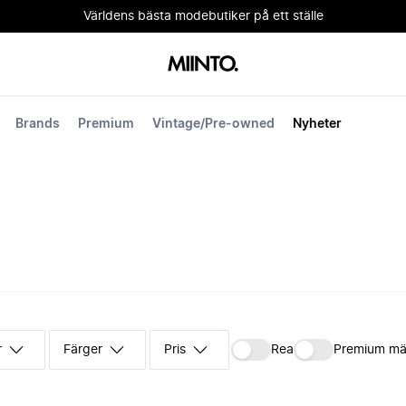
Världens bästa modebutiker på ett ställe
Brands
Premium
Vintage/Pre-owned
Nyheter
r
Färger
Pris
Rea
Premium mä