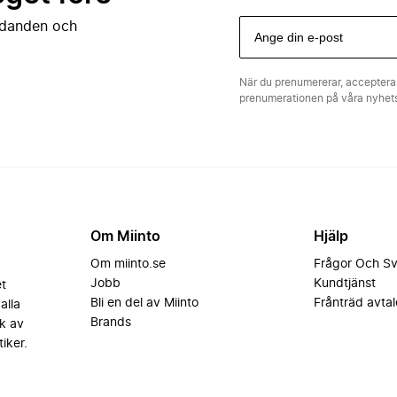
judanden och
När du prenumererar, acceptera
prenumerationen på våra nyhe
Om Miinto
Hjälp
Om miinto.se
Frågor Och S
Jobb
Kundtjänst
et
Bli en del av Miinto
Frånträd avtal
alla
Brands
k av
iker.