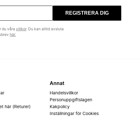
REGISTRERA DIG
r du våra
villkor
. Du kan alltid avsluta
tsbrev
här.
Annat
var
Handelsvillkor
Personuppgiftslagen
et här (Returer)
Kakpolicy
Inställningar för Cookies