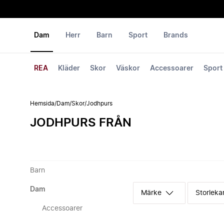
Dam
Herr
Barn
Sport
Brands
REA
Kläder
Skor
Väskor
Accessoarer
Sport
Hemsida
/
Dam
/
Skor
/
Jodhpurs
JODHPURS FRÅN
Barn
Dam
Märke
Storleka
Accessoarer