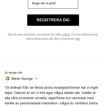
REGISTRERA DIG
När du prenumererar, accepterar du våra
villkor
. Du kan alltid avsluta
prenumerationen på våra nyhetsbrev
här.
Du handlar från
Miinto Sverige
Till skillnad från de flesta andra modeplattformar har vi inget
lager. Faktum är att vi inte äger några kläder alls. Istället är
alla våra produkter utvalda, lagerförda och skickade med
kärlek av passionerade människor i några av världens bästa