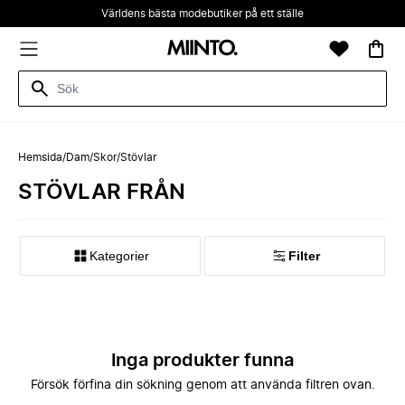
Världens bästa modebutiker på ett ställe
Hemsida
/
Dam
/
Skor
/
Stövlar
STÖVLAR FRÅN
Kategorier
Filter
Inga produkter funna
Försök förfina din sökning genom att använda filtren ovan.