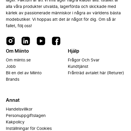
lager. Faktum är att vi inte äger några kläder alls. Istället är
alla våra produkter utvalda, lagerförda och skickade med
kärlek av passionerade människor i några av världens bästa
modebutiker. Vi hoppas att det är något för dig. Om så är
fallet, följ oss!
Om Miinto
Hjälp
Om miinto.se
Frågor Och Svar
Jobb
Kundtjänst
Bli en del av Miinto
Frånträd avtalet här (Returer)
Brands
Annat
Handelsvillkor
Personuppgiftslagen
Kakpolicy
Inställningar för Cookies