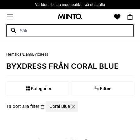
Världens bästa modebutiker på ett ställe
Hemsida
/
Dam
/
Byxdress
BYXDRESS FRÅN CORAL BLUE
Kategorier
Filter
Ta bort alla filter
Coral Blue