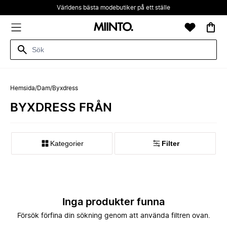
Världens bästa modebutiker på ett ställe
Hemsida
/
Dam
/
Byxdress
BYXDRESS FRÅN
Kategorier
Filter
Inga produkter funna
Försök förfina din sökning genom att använda filtren ovan.