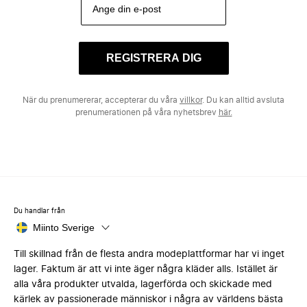
REGISTRERA DIG
När du prenumererar, accepterar du våra
villkor
. Du kan alltid avsluta
prenumerationen på våra nyhetsbrev
här.
Du handlar från
Miinto Sverige
Till skillnad från de flesta andra modeplattformar har vi inget
lager. Faktum är att vi inte äger några kläder alls. Istället är
alla våra produkter utvalda, lagerförda och skickade med
kärlek av passionerade människor i några av världens bästa