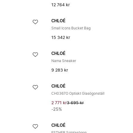
12 764 kr
CHLOÉ
Small Icons Bucket Bag
15 342 kr
CHLOÉ
Nama Sneaker
9 283 kr
CHLOÉ
CH0367O Optiskt Glasögonställ
2 771 kr
3 695 kr
-25%
CHLOÉ
ESTHER Solglasögon