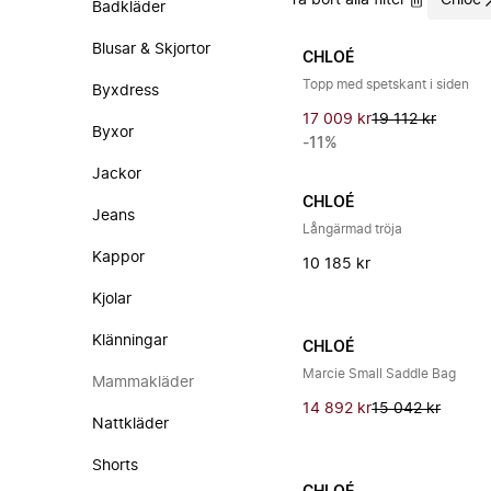
Ta bort alla filter
Chloé
Badkläder
Blusar & Skjortor
CHLOÉ
Topp med spetskant i siden
Byxdress
17 009 kr
19 112 kr
Byxor
-11%
Jackor
CHLOÉ
Jeans
Långärmad tröja
Kappor
10 185 kr
Kjolar
Klänningar
CHLOÉ
Marcie Small Saddle Bag
Mammakläder
14 892 kr
15 042 kr
Nattkläder
Shorts