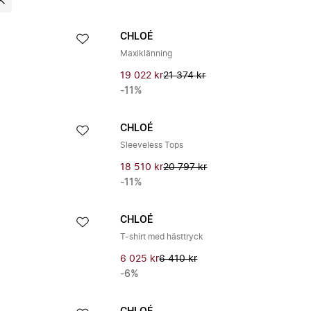
CHLOÉ
Maxiklänning
19 022 kr
21 374 kr
-11%
CHLOÉ
Sleeveless Tops
18 510 kr
20 797 kr
-11%
CHLOÉ
T-shirt med hästtryck
6 025 kr
6 410 kr
-6%