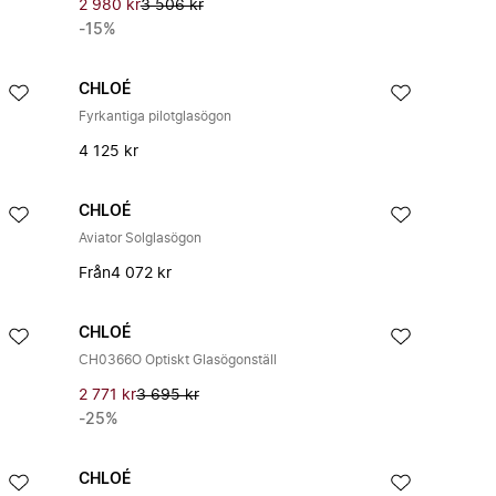
2 980 kr
3 506 kr
-15%
CHLOÉ
Fyrkantiga pilotglasögon
4 125 kr
CHLOÉ
Aviator Solglasögon
Från
4 072 kr
CHLOÉ
CH0366O Optiskt Glasögonställ
2 771 kr
3 695 kr
-25%
CHLOÉ