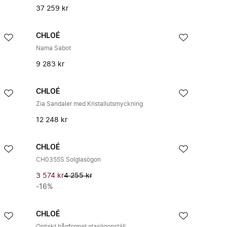
37 259 kr
CHLOÉ
Nama Sabot
9 283 kr
CHLOÉ
Zia Sandaler med Kristallutsmyckning
12 248 kr
CHLOÉ
CH0355S Solglasögon
3 574 kr
4 255 kr
-16%
CHLOÉ
Optiskt bågformat glasögonställ