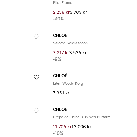
Pilot Frame
2 258 kr
3 763 kr
-40%
CHLOÉ
Salome Solglasögon
3 217 kr
3 535 kr
-9%
CHLOÉ
Liten Woody Korg
7 351 kr
CHLOÉ
Crêpe de Chine Blus med Puffärm
11 705 kr
13 006 kr
-10%