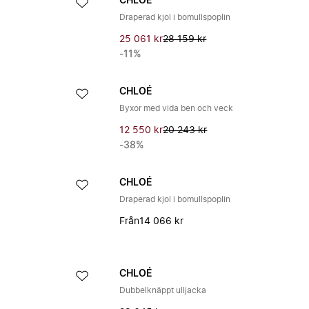
CHLOÉ
Draperad kjol i bomullspoplin
25 061 kr
28 159 kr
-11%
CHLOÉ
Byxor med vida ben och veck
12 550 kr
20 243 kr
-38%
CHLOÉ
Draperad kjol i bomullspoplin
Från
14 066 kr
CHLOÉ
Dubbelknäppt ulljacka