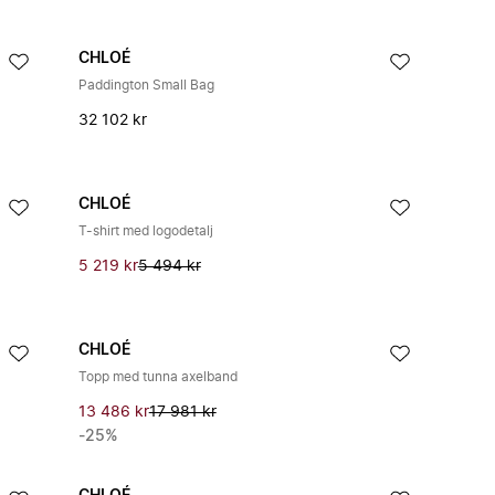
CHLOÉ
Paddington Small Bag
32 102 kr
CHLOÉ
T-shirt med logodetalj
5 219 kr
5 494 kr
CHLOÉ
Topp med tunna axelband
13 486 kr
17 981 kr
-25%