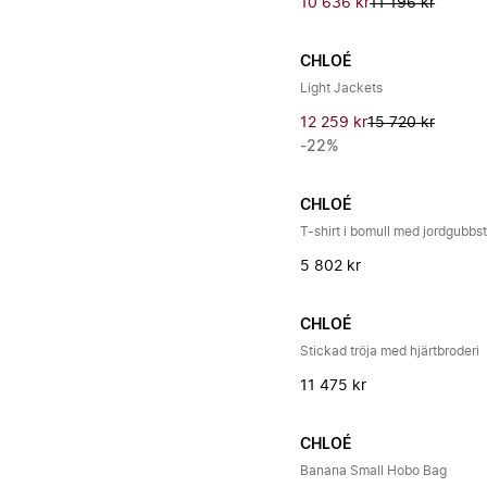
10 636 kr
11 196 kr
CHLOÉ
Light Jackets
12 259 kr
15 720 kr
-22%
CHLOÉ
T-shirt i bomull med jordgubbs
5 802 kr
CHLOÉ
Stickad tröja med hjärtbroderi
11 475 kr
CHLOÉ
Banana Small Hobo Bag