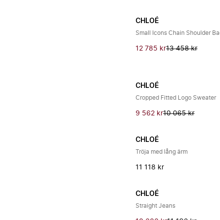
CHLOÉ
Small Icons Chain Shoulder B
12 785 kr
13 458 kr
CHLOÉ
Cropped Fitted Logo Sweater
9 562 kr
10 065 kr
CHLOÉ
Tröja med lång ärm
11 118 kr
CHLOÉ
Straight Jeans