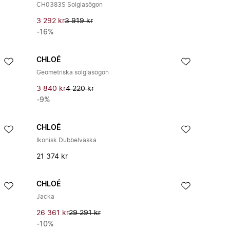
CH0383S Solglasögon
3 292 kr
3 919 kr
-16%
CHLOÉ
Geometriska solglasögon
3 840 kr
4 220 kr
-9%
CHLOÉ
Ikonisk Dubbelväska
21 374 kr
CHLOÉ
Jacka
26 361 kr
29 291 kr
-10%