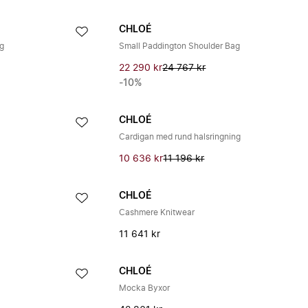
CHLOÉ
ag
Small Paddington Shoulder Bag
22 290 kr
24 767 kr
-10%
CHLOÉ
Cardigan med rund halsringning
10 636 kr
11 196 kr
CHLOÉ
Cashmere Knitwear
11 641 kr
CHLOÉ
Mocka Byxor