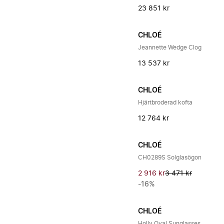
23 851 kr
CHLOÉ
Jeannette Wedge Clog
13 537 kr
CHLOÉ
Hjärtbroderad kofta
12 764 kr
CHLOÉ
CH0289S Solglasögon
2 916 kr
3 471 kr
-16%
CHLOÉ
Holly Oval Sunglasses