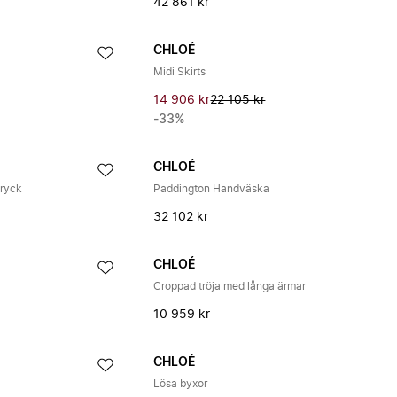
42 861 kr
CHLOÉ
Midi Skirts
14 906 kr
22 105 kr
-33%
CHLOÉ
tryck
Paddington Handväska
32 102 kr
CHLOÉ
Croppad tröja med långa ärmar
10 959 kr
CHLOÉ
Lösa byxor