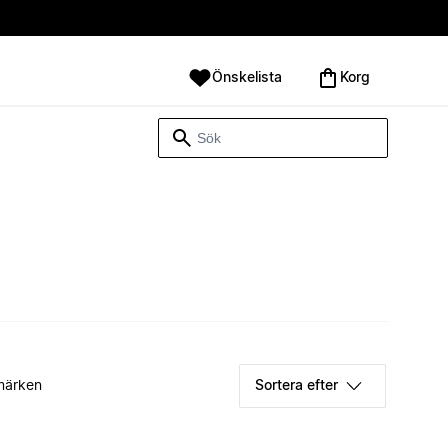
Önskelista
Korg
märken
Sortera efter