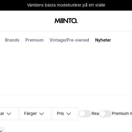
Världens bästa modebutiker på ett ställe
Brands
Premium
Vintage/Pre-owned
Nyheter
kar
Färger
Pris
Rea
Premium 