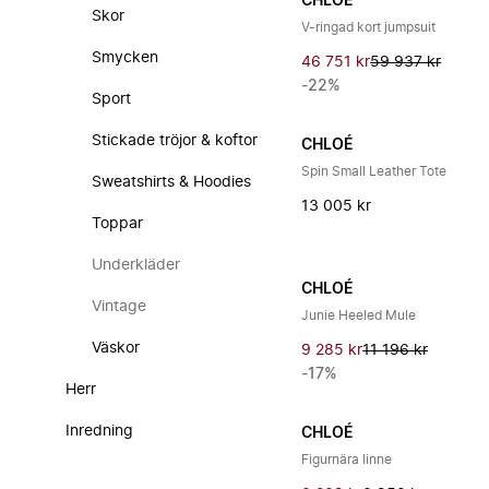
CHLOÉ
Skor
V-ringad kort jumpsuit
Smycken
46 751 kr
59 937 kr
-22%
Sport
Stickade tröjor & koftor
CHLOÉ
Spin Small Leather Tote
Sweatshirts & Hoodies
13 005 kr
Toppar
Underkläder
CHLOÉ
Vintage
Junie Heeled Mule
Väskor
9 285 kr
11 196 kr
-17%
Herr
Inredning
CHLOÉ
Figurnära linne