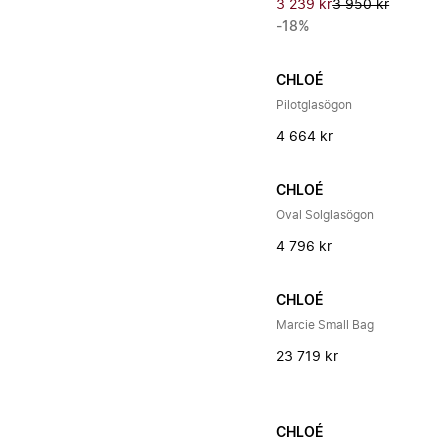
3 239 kr
3 950 kr
-18%
CHLOÉ
Pilotglasögon
4 664 kr
CHLOÉ
Oval Solglasögon
4 796 kr
CHLOÉ
Marcie Small Bag
23 719 kr
CHLOÉ