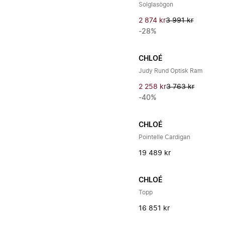
Solglasögon
2 874 kr
3 991 kr
-28%
CHLOÉ
Judy Rund Optisk Ram
2 258 kr
3 763 kr
-40%
CHLOÉ
Pointelle Cardigan
19 489 kr
CHLOÉ
Topp
16 851 kr