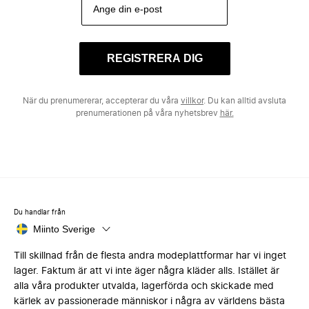
REGISTRERA DIG
När du prenumererar, accepterar du våra
villkor
. Du kan alltid avsluta
prenumerationen på våra nyhetsbrev
här.
Du handlar från
Miinto Sverige
Till skillnad från de flesta andra modeplattformar har vi inget
lager. Faktum är att vi inte äger några kläder alls. Istället är
alla våra produkter utvalda, lagerförda och skickade med
kärlek av passionerade människor i några av världens bästa