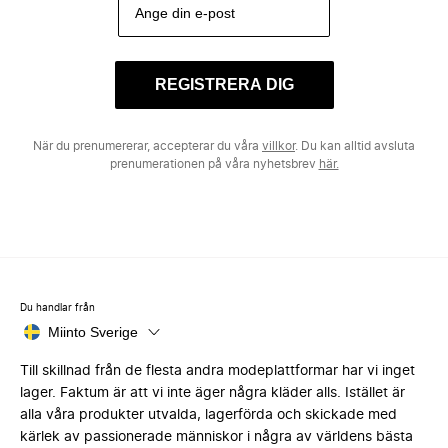
REGISTRERA DIG
När du prenumererar, accepterar du våra
villkor
. Du kan alltid avsluta
prenumerationen på våra nyhetsbrev
här.
Du handlar från
Miinto Sverige
Till skillnad från de flesta andra modeplattformar har vi inget
lager. Faktum är att vi inte äger några kläder alls. Istället är
alla våra produkter utvalda, lagerförda och skickade med
kärlek av passionerade människor i några av världens bästa