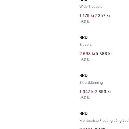
Wide Trousers
1 179 kr
2 357 kr
-50%
RRD
Blazers
2 693 kr
5 386 kr
-50%
RRD
Skjortklänning
1 347 kr
2 693 kr
-50%
RRD
Montecristo Floating Lång Ja