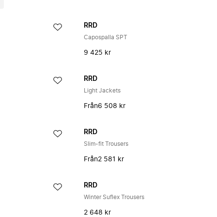
RRD
Capospalla SPT
9 425 kr
RRD
Light Jackets
Från
6 508 kr
RRD
Slim-fit Trousers
Från
2 581 kr
RRD
Winter Suflex Trousers
2 648 kr