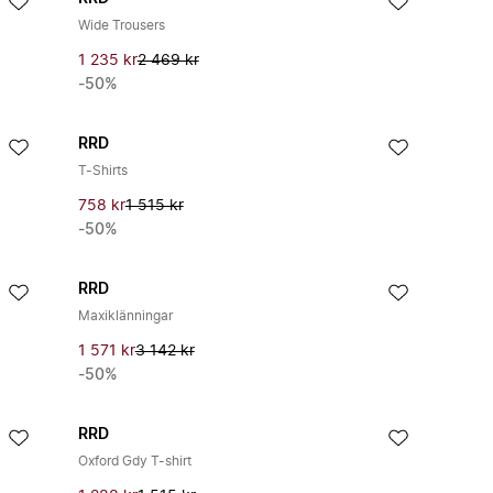
Wide Trousers
1 235 kr
2 469 kr
-50%
RRD
T-Shirts
758 kr
1 515 kr
-50%
RRD
Maxiklänningar
1 571 kr
3 142 kr
-50%
RRD
Oxford Gdy T-shirt