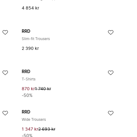
4 854 kr
RRD
Slim-fit Trousers
2 390 kr
RRD
T-Shirts
870 kr
1 740 kr
-50%
RRD
Wide Trousers
1 347 kr
2 693 kr
-50%