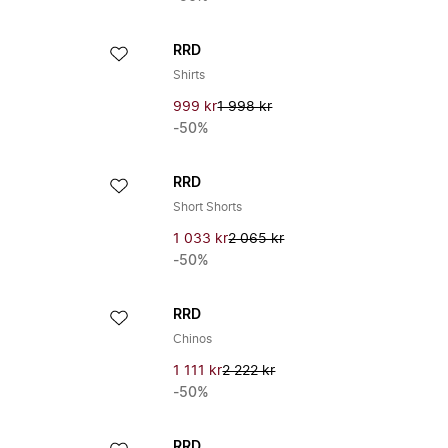
RRD
Shirts
999 kr
1 998 kr
-50%
RRD
Short Shorts
1 033 kr
2 065 kr
-50%
RRD
Chinos
1 111 kr
2 222 kr
-50%
RRD