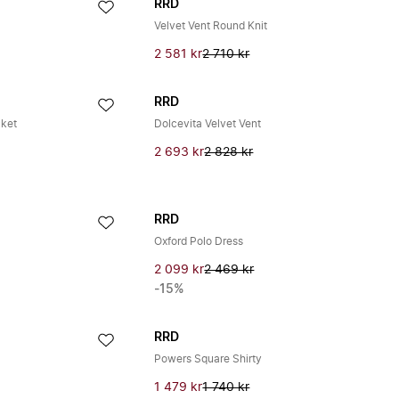
RRD
Velvet Vent Round Knit
2 581 kr
2 710 kr
RRD
cket
Dolcevita Velvet Vent
2 693 kr
2 828 kr
RRD
Oxford Polo Dress
2 099 kr
2 469 kr
-15%
RRD
Powers Square Shirty
1 479 kr
1 740 kr