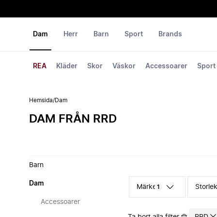
Dam
Herr
Barn
Sport
Brands
REA
Kläder
Skor
Väskor
Accessoarer
Sport
Hemsida
/
Dam
DAM FRÅN RRD
Barn
Dam
Märke
Storle
1
Accessoarer