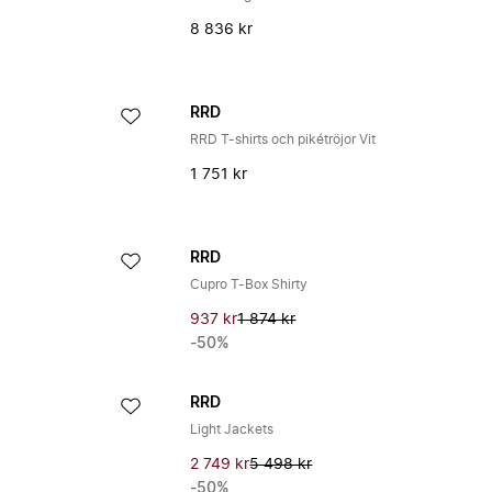
8 836 kr
RRD
RRD T-shirts och pikétröjor Vit
1 751 kr
RRD
Cupro T-Box Shirty
937 kr
1 874 kr
-50%
RRD
Light Jackets
2 749 kr
5 498 kr
-50%