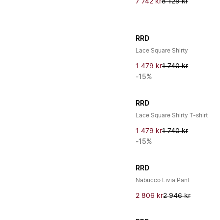
7 742 kr
8 129 kr
RRD
Lace Square Shirty
1 479 kr
1 740 kr
-15%
RRD
Lace Square Shirty T-shirt
1 479 kr
1 740 kr
-15%
RRD
Nabucco Livia Pant
2 806 kr
2 946 kr