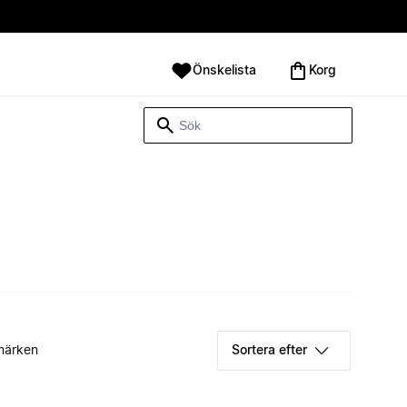
Önskelista
Korg
märken
Sortera efter