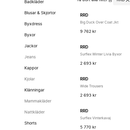
Ta bort alla filter
RRD
Badkläder
Blusar & Skjortor
RRD
Big Duck Over Coat Jkt
Byxdress
9 762 kr
Byxor
Jackor
RRD
Surflex Winter Livia Byxor
Jeans
2 693 kr
Kappor
Kjolar
RRD
Wide Trousers
Klänningar
2 693 kr
Mammakläder
RRD
Nattkläder
Surflex Vinterkavaj
Shorts
5 770 kr