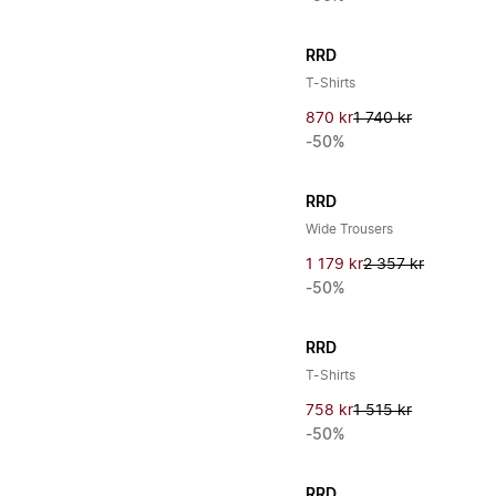
RRD
T-Shirts
870 kr
1 740 kr
-50%
RRD
Wide Trousers
1 179 kr
2 357 kr
-50%
RRD
T-Shirts
758 kr
1 515 kr
-50%
RRD