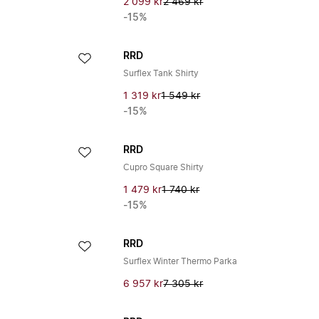
2 099 kr
2 469 kr
-15%
RRD
Surflex Tank Shirty
1 319 kr
1 549 kr
-15%
RRD
Cupro Square Shirty
1 479 kr
1 740 kr
-15%
RRD
Surflex Winter Thermo Parka
6 957 kr
7 305 kr