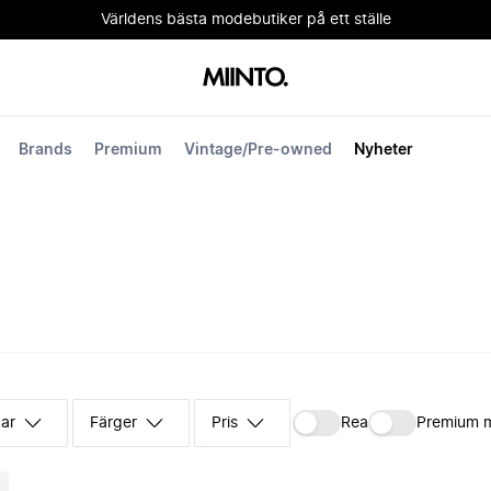
Världens bästa modebutiker på ett ställe
Brands
Premium
Vintage/Pre-owned
Nyheter
kar
Färger
Pris
Rea
Premium 