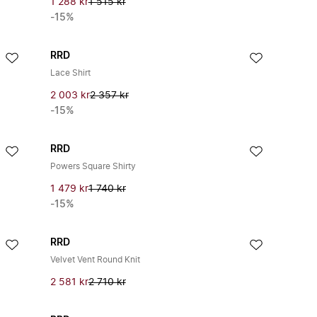
1 288 kr
1 515 kr
-15%
RRD
Lace Shirt
2 003 kr
2 357 kr
-15%
RRD
Powers Square Shirty
1 479 kr
1 740 kr
-15%
RRD
Velvet Vent Round Knit
2 581 kr
2 710 kr