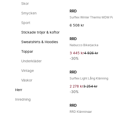
Skor
RRD
Smycken
Surflex Winter Thermo MDM P
Sport
6 508 kr
Stickade tröjor & koftor
RRD
Sweatshirts & Hoodies
Nabucco Bikerjacka
Toppar
3 445 kr
4 926 kr
-30%
Underkläder
Vintage
RRD
Surflex Light Lång Klänning
Väskor
2 278 kr
3 254 kr
Herr
-30%
Inredning
RRD
RRD Klänningar