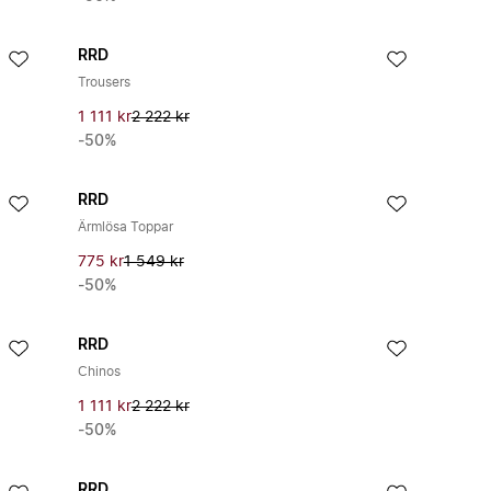
RRD
Trousers
1 111 kr
2 222 kr
-50%
RRD
Ärmlösa Toppar
775 kr
1 549 kr
-50%
RRD
Chinos
1 111 kr
2 222 kr
-50%
RRD