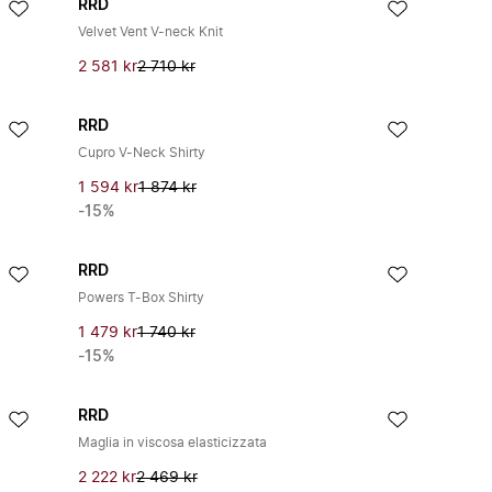
RRD
Velvet Vent V-neck Knit
2 581 kr
2 710 kr
RRD
Cupro V-Neck Shirty
1 594 kr
1 874 kr
-15%
RRD
Powers T-Box Shirty
1 479 kr
1 740 kr
-15%
RRD
Maglia in viscosa elasticizzata
2 222 kr
2 469 kr