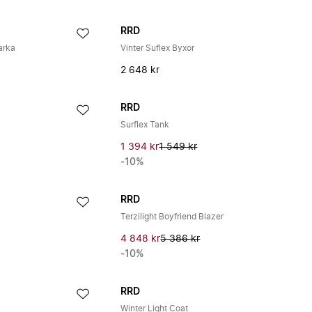
RRD
arka
Vinter Suflex Byxor
2 648 kr
RRD
Surflex Tank
1 394 kr
1 549 kr
-10%
RRD
Terzilight Boyfriend Blazer
4 848 kr
5 386 kr
-10%
RRD
Winter Light Coat