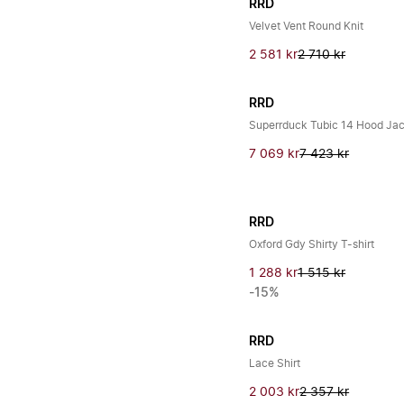
RRD
Velvet Vent Round Knit
2 581 kr
2 710 kr
RRD
Superrduck Tubic 14 Hood Ja
7 069 kr
7 423 kr
RRD
Oxford Gdy Shirty T-shirt
1 288 kr
1 515 kr
-15%
RRD
Lace Shirt
2 003 kr
2 357 kr