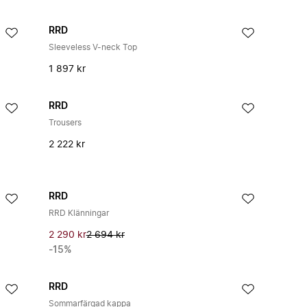
RRD
Sleeveless V-neck Top
1 897 kr
RRD
Trousers
2 222 kr
RRD
RRD Klänningar
2 290 kr
2 694 kr
-15%
RRD
Sommarfärgad kappa