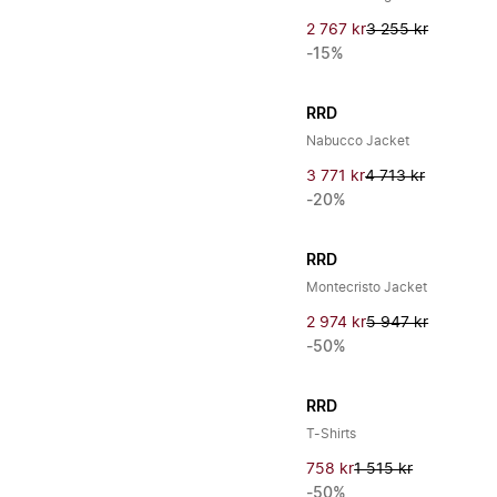
2 767 kr
3 255 kr
-15%
RRD
Nabucco Jacket
3 771 kr
4 713 kr
-20%
RRD
Montecristo Jacket
2 974 kr
5 947 kr
-50%
RRD
T-Shirts
758 kr
1 515 kr
-50%