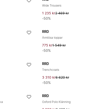
Wide Trousers
1 235 kr
2 469 kr
-50%
RRD
Ärmlösa toppar
775 kr
1 549 kr
-50%
RRD
Trenchcoats
3 310 kr
6 620 kr
-50%
RRD
cka
Oxford Polo Klänning