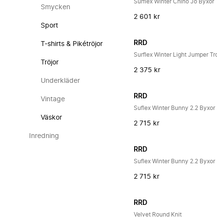
Surflex Winter Chino Jo Byxor
Smycken
2 601 kr
Sport
RRD
T-shirts & Pikétröjor
Surflex Winter Light Jumper Tr
Tröjor
2 375 kr
Underkläder
RRD
Vintage
Suflex Winter Bunny 2.2 Byxor
Väskor
2 715 kr
Inredning
RRD
Suflex Winter Bunny 2.2 Byxor
2 715 kr
RRD
Velvet Round Knit