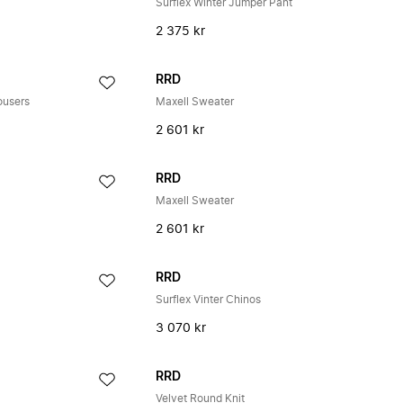
Surflex Winter Jumper Pant
2 375 kr
RRD
ousers
Maxell Sweater
2 601 kr
RRD
Maxell Sweater
2 601 kr
RRD
Surflex Vinter Chinos
3 070 kr
RRD
Velvet Round Knit