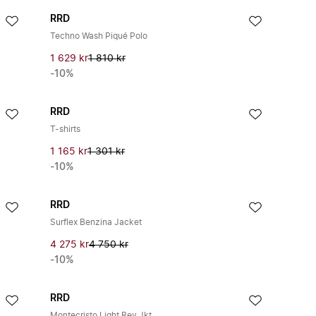
RRD
Techno Wash Piqué Polo
1 629 kr
1 810 kr
-10%
RRD
T-shirts
1 165 kr
1 301 kr
-10%
RRD
Surflex Benzina Jacket
4 275 kr
4 750 kr
-10%
RRD
Montecristo Light Rev Jkt