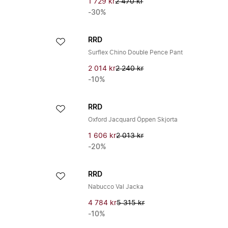
1 729 kr
2 470 kr
-30%
RRD
Surflex Chino Double Pence Pant
2 014 kr
2 240 kr
-10%
RRD
Oxford Jacquard Öppen Skjorta
1 606 kr
2 013 kr
-20%
RRD
Nabucco Val Jacka
4 784 kr
5 315 kr
-10%