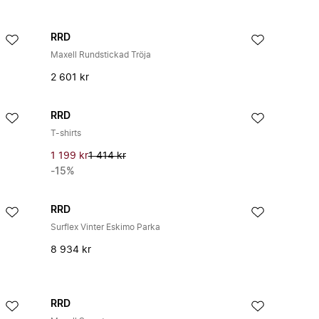
RRD
Maxell Rundstickad Tröja
2 601 kr
RRD
T-shirts
1 199 kr
1 414 kr
-15%
RRD
Surflex Vinter Eskimo Parka
8 934 kr
RRD