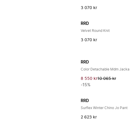
3 070 kr
RRD
Velvet Round Knit
3 070 kr
RRD
Color Detachable Mdm Jacka
8 550 kr
10 065 kr
-15%
RRD
Surflex Winter Chino Jo Pant
2 623 kr