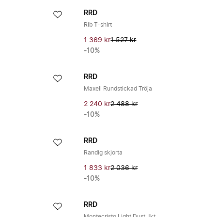
RRD
Rib T-shirt
1 369 kr
1 527 kr
-10%
RRD
Maxell Rundstickad Tröja
2 240 kr
2 488 kr
-10%
RRD
Randig skjorta
1 833 kr
2 036 kr
-10%
RRD
Montecristo Light Dust Jkt