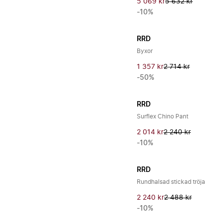
5 069 kr
5 632 kr
-10%
RRD
Byxor
1 357 kr
2 714 kr
-50%
RRD
Surflex Chino Pant
2 014 kr
2 240 kr
-10%
RRD
Rundhalsad stickad tröja
2 240 kr
2 488 kr
-10%