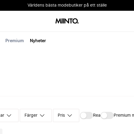
Världens bästa modebutiker på ett ställe
Premium
Nyheter
kar
Färger
Pris
Rea
Premium 