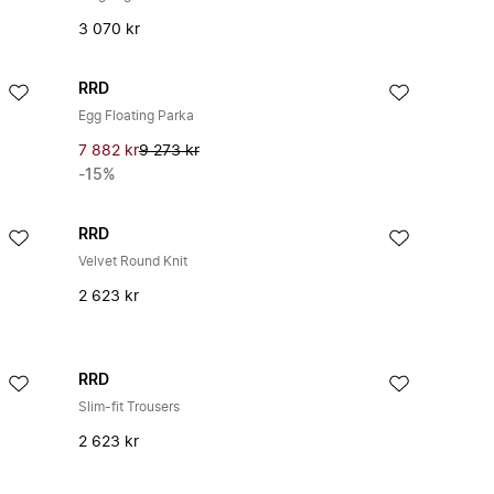
3 070 kr
RRD
Egg Floating Parka
7 882 kr
9 273 kr
-15%
RRD
Velvet Round Knit
2 623 kr
RRD
Slim-fit Trousers
2 623 kr