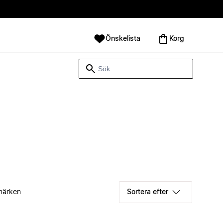
Önskelista
Korg
märken
Sortera efter