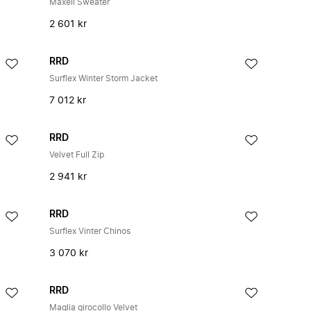
Maxell Sweater
2 601 kr
RRD
Surflex Winter Storm Jacket
7 012 kr
RRD
Velvet Full Zip
2 941 kr
RRD
Surflex Vinter Chinos
3 070 kr
RRD
Maglia girocollo Velvet