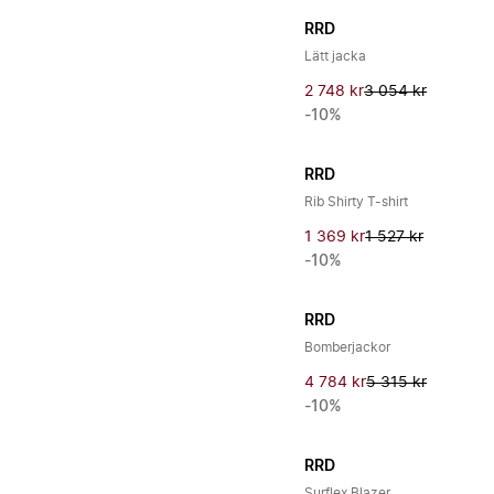
RRD
Lätt jacka
2 748 kr
3 054 kr
-10%
RRD
Rib Shirty T-shirt
1 369 kr
1 527 kr
-10%
RRD
Bomberjackor
4 784 kr
5 315 kr
-10%
RRD
Surflex Blazer