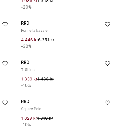
1 086 kr
1 358 kr
-20%
RRD
Formella kavajer
4 446 kr
6 351 kr
-30%
RRD
T-Shirts
1 339 kr
1 488 kr
-10%
RRD
Square Polo
1 629 kr
1 810 kr
-10%