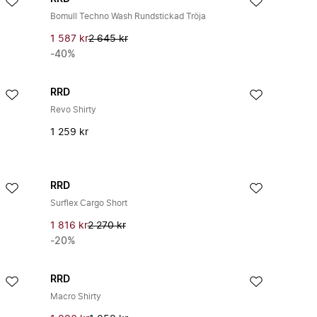
Bomull Techno Wash Rundstickad Tröja
1 587 kr
2 645 kr
-40%
RRD
Revo Shirty
1 259 kr
RRD
Surflex Cargo Short
1 816 kr
2 270 kr
-20%
RRD
Macro Shirty