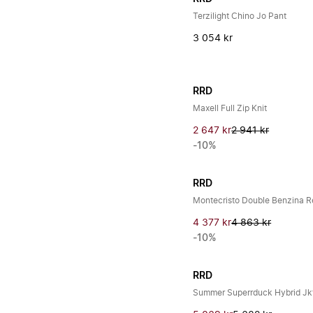
Terzilight Chino Jo Pant
3 054 kr
RRD
Maxell Full Zip Knit
2 647 kr
2 941 kr
-10%
RRD
Montecristo Double Benzina R
4 377 kr
4 863 kr
-10%
RRD
Summer Superrduck Hybrid Jk