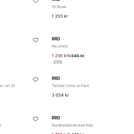
10 Boxer
1 233 kr
RRD
Rib Shirty
1 236 kr
1 545 kr
-20%
RRD
ev Jkt 20
Terzitel Chino Jo Pant
3 054 kr
RRD
t
Rundhalsad stickad tröja