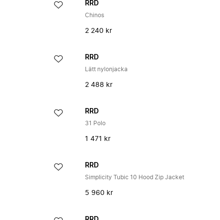
RRD
Chinos
2 240 kr
RRD
Lätt nylonjacka
2 488 kr
RRD
31 Polo
1 471 kr
RRD
Simplicity Tubic 10 Hood Zip Jacket
5 960 kr
RRD