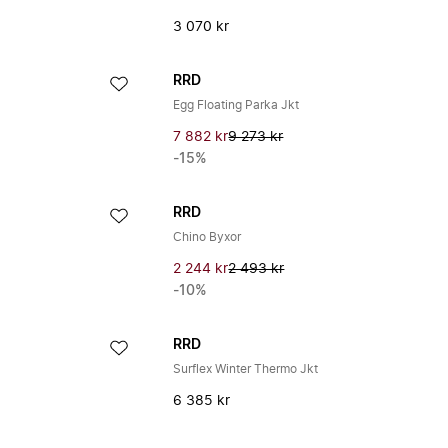
3 070 kr
RRD
Egg Floating Parka Jkt
7 882 kr
9 273 kr
-15%
RRD
Chino Byxor
2 244 kr
2 493 kr
-10%
RRD
Surflex Winter Thermo Jkt
6 385 kr