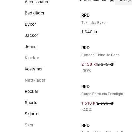
Ta bort alla filter
RRD
Accessoarer
Badkläder
RRD
Tekniska Byxor
Byxor
1 640 kr
Jackor
Jeans
RRD
Cottech Chino Jo Pant
Klockor
2 138 kr
2 375 kr
Kostymer
-10%
Nattkläder
RRD
Rockar
Cargo Bermuda Extralight
Shorts
1 518 kr
2 530 kr
-40%
Skjortor
Skor
RRD