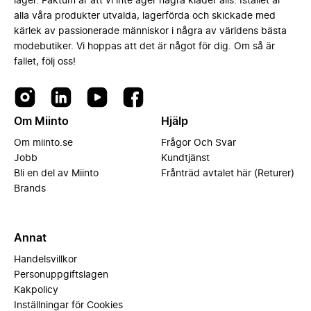
lager. Faktum är att vi inte äger några kläder alls. Istället är
alla våra produkter utvalda, lagerförda och skickade med
kärlek av passionerade människor i några av världens bästa
modebutiker. Vi hoppas att det är något för dig. Om så är
fallet, följ oss!
Om Miinto
Hjälp
Om miinto.se
Frågor Och Svar
Jobb
Kundtjänst
Bli en del av Miinto
Frånträd avtalet här (Returer)
Brands
Annat
Handelsvillkor
Personuppgiftslagen
Kakpolicy
Inställningar för Cookies