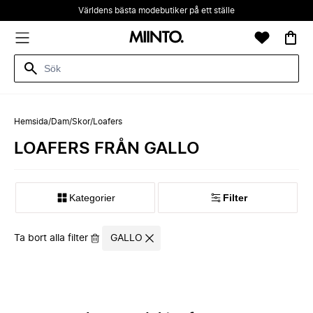
Världens bästa modebutiker på ett ställe
Hemsida
/
Dam
/
Skor
/
Loafers
LOAFERS FRÅN GALLO
Kategorier
Filter
Ta bort alla filter
GALLO