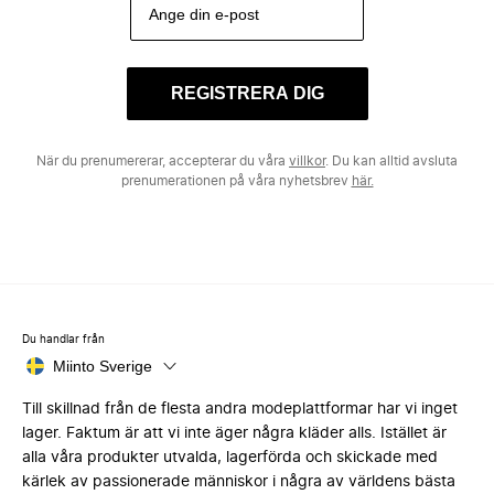
REGISTRERA DIG
När du prenumererar, accepterar du våra
villkor
. Du kan alltid avsluta
prenumerationen på våra nyhetsbrev
här.
Du handlar från
Miinto Sverige
Till skillnad från de flesta andra modeplattformar har vi inget
lager. Faktum är att vi inte äger några kläder alls. Istället är
alla våra produkter utvalda, lagerförda och skickade med
kärlek av passionerade människor i några av världens bästa