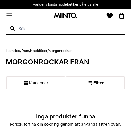
Världens bästa modebutiker på ett ställe
Hemsida
/
Dam
/
Nattkläder
/
Morgonrockar
MORGONROCKAR FRÅN
Kategorier
Filter
Inga produkter funna
Försök förfina din sökning genom att använda filtren ovan.