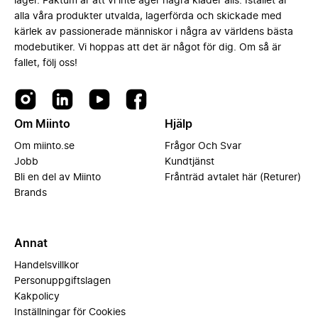
lager. Faktum är att vi inte äger några kläder alls. Istället är
alla våra produkter utvalda, lagerförda och skickade med
kärlek av passionerade människor i några av världens bästa
modebutiker. Vi hoppas att det är något för dig. Om så är
fallet, följ oss!
Om Miinto
Hjälp
Om miinto.se
Frågor Och Svar
Jobb
Kundtjänst
Bli en del av Miinto
Frånträd avtalet här (Returer)
Brands
Annat
Handelsvillkor
Personuppgiftslagen
Kakpolicy
Inställningar för Cookies