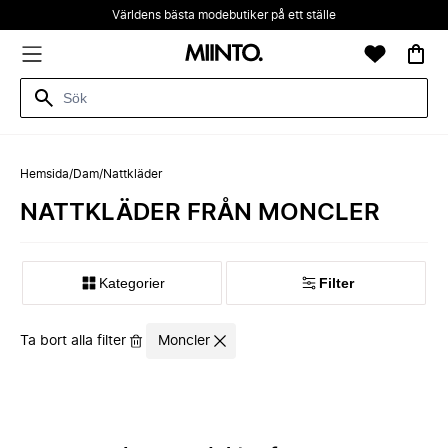
Världens bästa modebutiker på ett ställe
Hemsida
/
Dam
/
Nattkläder
NATTKLÄDER FRÅN MONCLER
Kategorier
Filter
Ta bort alla filter
Moncler