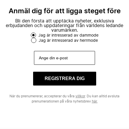
Anmäl dig för att ligga steget före
Bli den första att upptäcka nyheter, exklusiva
erbjudanden och uppdateringar från världens ledande
varumärken.
Jag är intresserad av dammode
Jag är intresserad av herrmode
REGISTRERA DIG
När du prenumererar, accepterar du våra
villkor
. Du kan alltid avsluta
prenumerationen på våra nyhetsbrev
här.