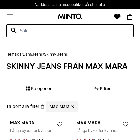
Världens bästa modebutiker på ett ställe
Hemsida
/
Dam
/
Jeans
/
Skinny Jeans
SKINNY JEANS FRÅN MAX MARA
Kategorier
Filter
Ta bort alla filter
Max Mara
MAX MARA
MAX MARA
Långa byxor för kvinnor
Långa byxor för kvinnor