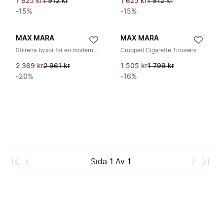
1 625 kr
1 912 kr
1 625 kr
1 912 kr
-15%
-15%
MAX MARA
MAX MARA
Stilrena byxor för en modern look
Cropped Cigarette Trousers
2 369 kr
2 961 kr
1 505 kr
1 799 kr
-20%
-16%
Sida
1
Av
1