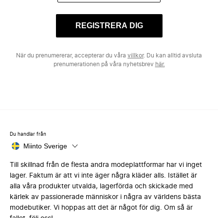
REGISTRERA DIG
När du prenumererar, accepterar du våra
villkor
. Du kan alltid avsluta
prenumerationen på våra nyhetsbrev
här.
Du handlar från
Miinto Sverige
Till skillnad från de flesta andra modeplattformar har vi inget
lager. Faktum är att vi inte äger några kläder alls. Istället är
alla våra produkter utvalda, lagerförda och skickade med
kärlek av passionerade människor i några av världens bästa
modebutiker. Vi hoppas att det är något för dig. Om så är