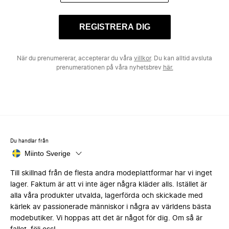
REGISTRERA DIG
När du prenumererar, accepterar du våra
villkor
. Du kan alltid avsluta
prenumerationen på våra nyhetsbrev
här.
Du handlar från
Miinto Sverige
Till skillnad från de flesta andra modeplattformar har vi inget
lager. Faktum är att vi inte äger några kläder alls. Istället är
alla våra produkter utvalda, lagerförda och skickade med
kärlek av passionerade människor i några av världens bästa
modebutiker. Vi hoppas att det är något för dig. Om så är