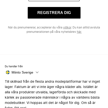
REGISTRERA DIG
När du prenumererar, accepterar du våra
villkor
. Du kan alltid avsluta
prenumerationen på våra nyhetsbrev
här.
Du handlar från
Miinto Sverige
Till skillnad från de flesta andra modeplattformar har vi inget
lager. Faktum är att vi inte äger några kläder alls. Istället är
alla våra produkter utvalda, lagerförda och skickade med
kärlek av passionerade människor i några av världens bästa
modebutiker. Vi hoppas att det är något för dig. Om så är