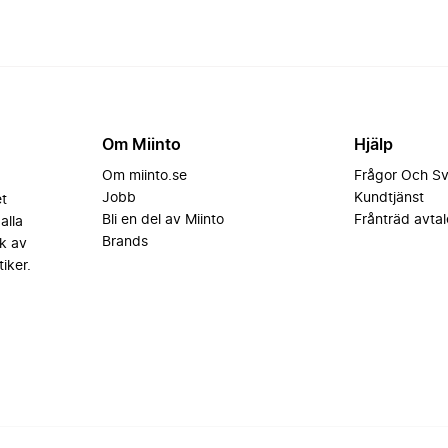
Om Miinto
Hjälp
Om miinto.se
Frågor Och S
Jobb
Kundtjänst
et
Bli en del av Miinto
Frånträd avtal
alla
Brands
k av
iker.