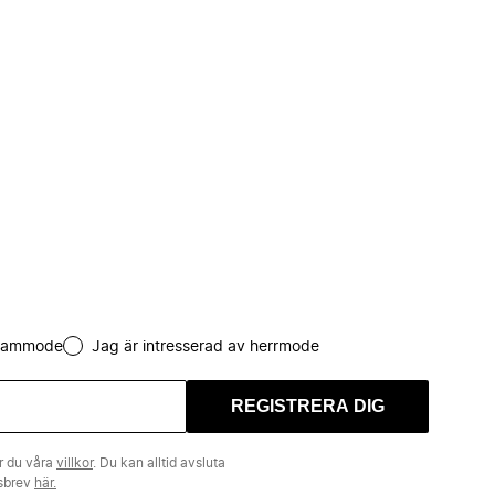
 dammode
Jag är intresserad av herrmode
REGISTRERA DIG
r du våra
villkor
. Du kan alltid avsluta
tsbrev
här.