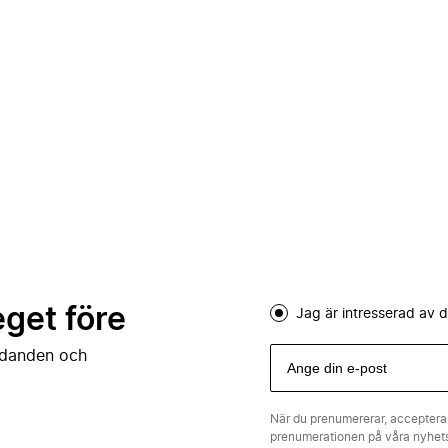
eget före
Jag är intresserad av
judanden och
När du prenumererar, acceptera
prenumerationen på våra nyhe