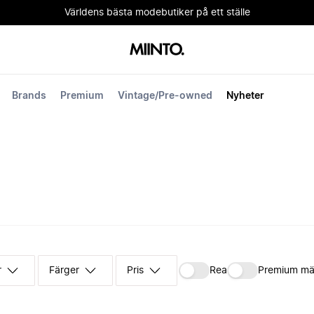
Världens bästa modebutiker på ett ställe
Brands
Premium
Vintage/Pre-owned
Nyheter
r
Färger
Pris
Rea
Premium mä