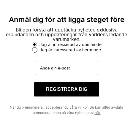
Anmäl dig för att ligga steget före
Bli den första att upptäcka nyheter, exklusiva
erbjudanden och uppdateringar från världens ledande
varumärken.
Jag är intresserad av dammode
Jag är intresserad av herrmode
REGISTRERA DIG
När du prenumererar, accepterar du våra
villkor
. Du kan alltid avsluta
prenumerationen på våra nyhetsbrev
här.