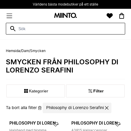
Världens bästa modebutiker på ett ställe
Hemsida
/
Dam
/
Smycken
SMYCKEN FRÅN PHILOSOPHY DI
LORENZO SERAFINI
Kategorier
Filter
Ta bort alla filter
Philosophy di Lorenzo Serafini
PHILOSOPHY DI LORENZO SERAFINI
PHILOSOPHY DI LORENZO SERAFINI
Halsband med blomma
A3815 Halsaccessoar