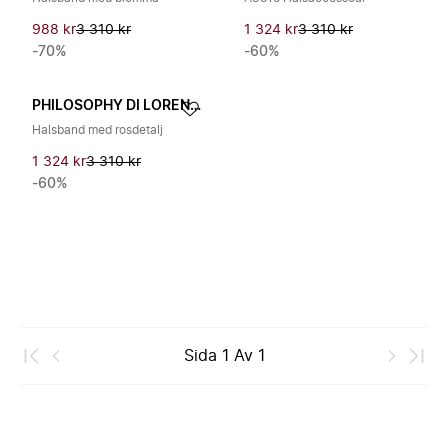
988 kr
3 310 kr
1 324 kr
3 310 kr
-70%
-60%
PHILOSOPHY DI LORENZO SERAFINI
Halsband med rosdetalj
1 324 kr
3 310 kr
-60%
Sida
1
Av
1