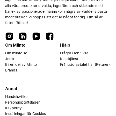
lager. Faktum är att vi inte äger några kläder alls. Istället är
alla våra produkter utvalda, lagerförda och skickade med
kärlek av passionerade människor i några av världens bästa
modebutiker. Vi hoppas att det är något för dig. Om så är
fallet, följ oss!
Om Miinto
Hjälp
Om miinto.se
Frågor Och Svar
Jobb
Kundtjänst
Bli en del av Miinto
Frånträd avtalet här (Returer)
Brands
Annat
Handelsvillkor
Personuppgiftslagen
Kakpolicy
Inställningar för Cookies