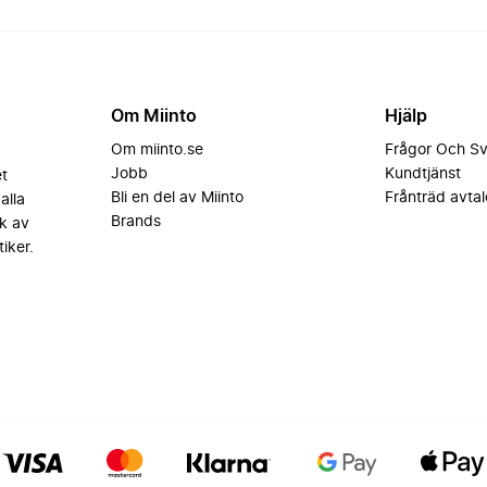
Om Miinto
Hjälp
Om miinto.se
Frågor Och S
Jobb
Kundtjänst
et
Bli en del av Miinto
Frånträd avtal
alla
Brands
k av
iker.