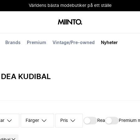
Världens bästa modebutiker på ett ställe
Brands
Premium
Vintage/Pre-owned
Nyheter
 DEA KUDIBAL
kar
Färger
Pris
Rea
Premium 