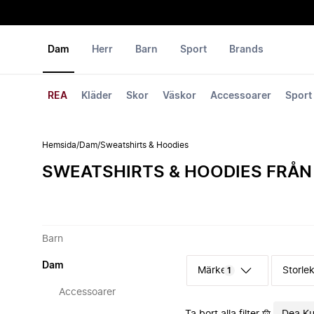
Dam
Herr
Barn
Sport
Brands
REA
Kläder
Skor
Väskor
Accessoarer
Sport
Hemsida
/
Dam
/
Sweatshirts & Hoodies
SWEATSHIRTS & HOODIES FRÅN
Barn
Dam
Märke
Storle
1
Accessoarer