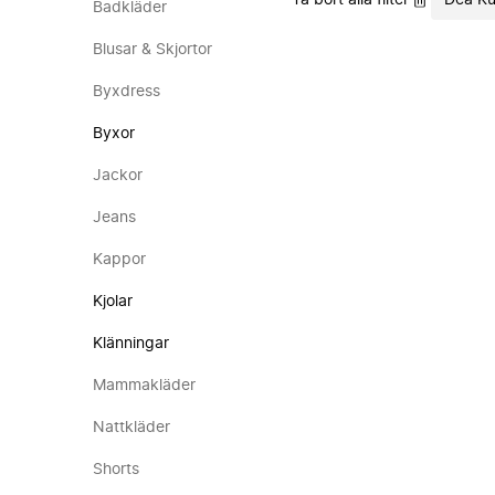
Ta bort alla filter
Dea Ku
Badkläder
Blusar & Skjortor
Byxdress
Byxor
Jackor
Jeans
Kappor
Kjolar
Klänningar
Mammakläder
Nattkläder
Shorts