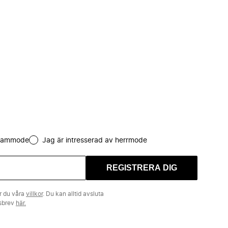
 dammode
Jag är intresserad av herrmode
REGISTRERA DIG
r du våra
villkor
. Du kan alltid avsluta
tsbrev
här.