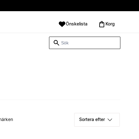
Önskelista
Korg
märken
Sortera efter