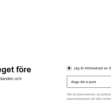
eget före
Jag är intresserad av
judanden och
När du prenumererar, acceptera
prenumerationen på våra nyhe