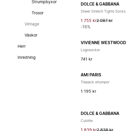
Strumpbyxor
DOLCE & GABBANA
Sheer Stretch Tights Socks
Trosor
1 755 kr
2 087 kr
Vintage
-16%
Väskor
VIVIENNE WESTWOOD
Herr
Logosockor
Inredning
741 kr
AMI PARIS
Trepack strumpor
1 195 kr
DOLCE & GABBANA
Culotte
1 839 kr
2 838 kr