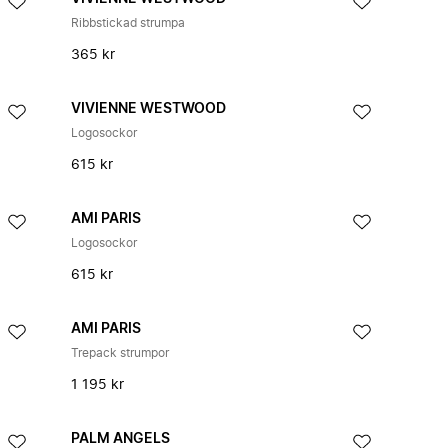
Ribbstickad strumpa
365 kr
VIVIENNE WESTWOOD
Logosockor
615 kr
AMI PARIS
Logosockor
615 kr
AMI PARIS
Trepack strumpor
1 195 kr
PALM ANGELS