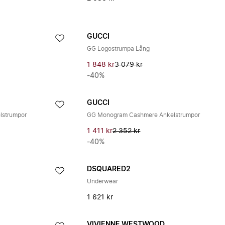
GUCCI
GG Logostrumpa Lång
1 848 kr
3 079 kr
-40%
GUCCI
lstrumpor
GG Monogram Cashmere Ankelstrumpor
1 411 kr
2 352 kr
-40%
DSQUARED2
Underwear
1 621 kr
VIVIENNE WESTWOOD