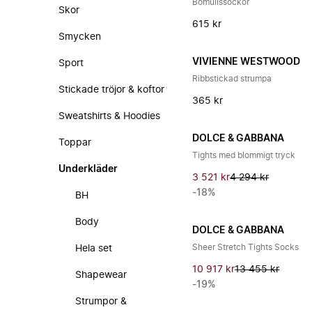
Bomullssockor
Skor
615 kr
Smycken
VIVIENNE WESTWOOD
Sport
Ribbstickad strumpa
Stickade tröjor & koftor
365 kr
Sweatshirts & Hoodies
DOLCE & GABBANA
Toppar
Tights med blommigt tryck
Underkläder
3 521 kr
4 294 kr
-18%
BH
Body
DOLCE & GABBANA
Sheer Stretch Tights Socks
Hela set
10 917 kr
13 455 kr
Shapewear
-19%
Strumpor &