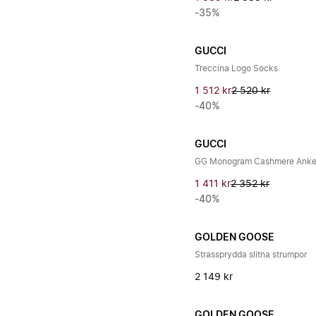
-35%
GUCCI
Treccina Logo Socks
1 512 kr
2 520 kr
-40%
GUCCI
GG Monogram Cashmere Anke
1 411 kr
2 352 kr
-40%
GOLDEN GOOSE
Strassprydda slitna strumpor
2 149 kr
GOLDEN GOOSE