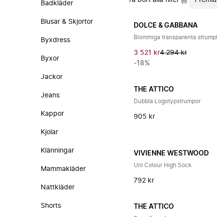
Ta bort alla filter
Premi
Badkläder
Blusar & Skjortor
DOLCE & GABBANA
Blommiga transparenta strump
Byxdress
3 521 kr
4 294 kr
Byxor
-18%
Jackor
THE ATTICO
Jeans
Dubbla Logotypstrumpor
Kappor
905 kr
Kjolar
Klänningar
VIVIENNE WESTWOOD
Uni Colour High Sock
Mammakläder
792 kr
Nattkläder
Shorts
THE ATTICO