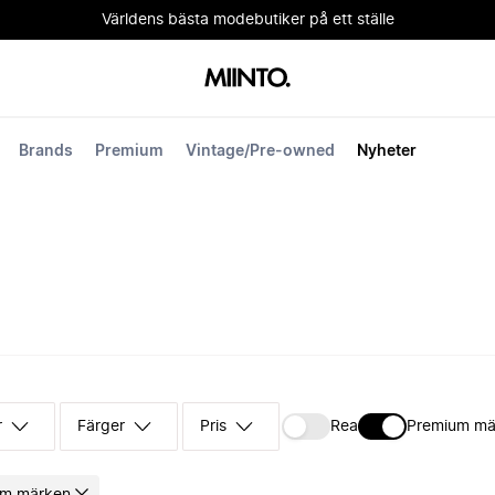
Världens bästa modebutiker på ett ställe
Brands
Premium
Vintage/Pre-owned
Nyheter
r
Färger
Pris
Rea
Premium mä