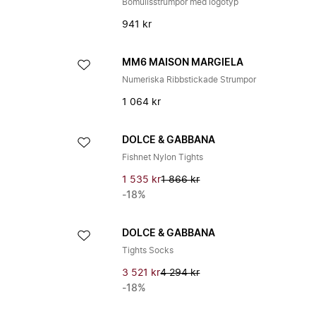
Bomullsstrumpor med logotyp
941 kr
MM6 MAISON MARGIELA
Numeriska Ribbstickade Strumpor
1 064 kr
DOLCE & GABBANA
Fishnet Nylon Tights
1 535 kr
1 866 kr
-18%
DOLCE & GABBANA
Tights Socks
3 521 kr
4 294 kr
-18%