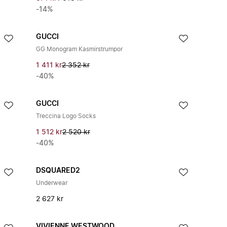
-14%
GUCCI
GG Monogram Kasmirstrumpor
1 411 kr
2 352 kr
-40%
GUCCI
Treccina Logo Socks
1 512 kr
2 520 kr
-40%
DSQUARED2
Underwear
2 627 kr
VIVIENNE WESTWOOD