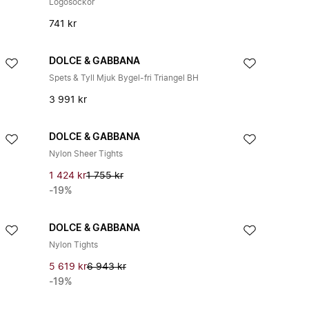
Logosockor
741 kr
DOLCE & GABBANA
Spets & Tyll Mjuk Bygel-fri Triangel BH
3 991 kr
DOLCE & GABBANA
Nylon Sheer Tights
1 424 kr
1 755 kr
-19%
DOLCE & GABBANA
Nylon Tights
5 619 kr
6 943 kr
-19%