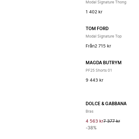
Modal Signature Thong
1 402 kr
TOM FORD
Modal Signature Top
Från
2 715 kr
MAGDA BUTRYM
PF25 Shorts 01
9 443 kr
DOLCE & GABBANA
Bras
4 563 kr
7 377 kr
-38%