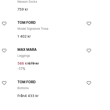
Nesson Socks
759 kr
TOM FORD
Modal Signature Trosa
1 402 kr
MAX MARA
Leggings
566 kr
679 kr
-17%
TOM FORD
Bottoms
Från
4 433 kr