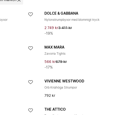
um märken
DOLCE & GABBANA
byxor
Nylonstrumpbyxor med blommigt tryck
2 749 kr
3 411 kr
-19%
MAX MARA
Zavorra Tights
566 kr
679 kr
-17%
VIVIENNE WESTWOOD
Orb Knähöga Strumpor
792 kr
THE ATTICO