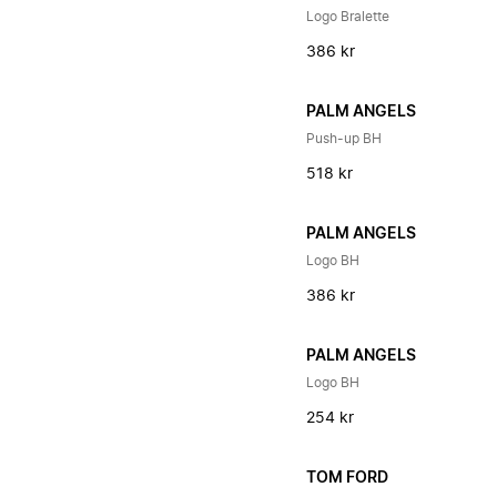
Logo Bralette
386 kr
PALM ANGELS
Push-up BH
518 kr
PALM ANGELS
Logo BH
386 kr
PALM ANGELS
Logo BH
254 kr
TOM FORD