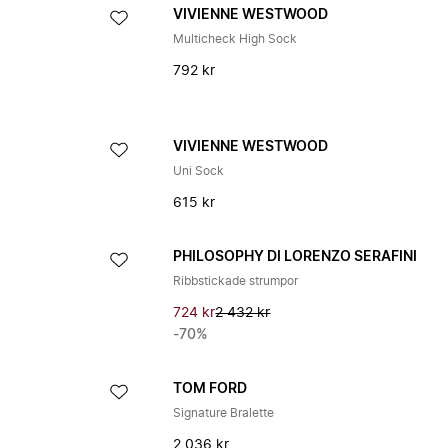
VIVIENNE WESTWOOD
Multicheck High Sock
792 kr
VIVIENNE WESTWOOD
Uni Sock
615 kr
PHILOSOPHY DI LORENZO SERAFINI
Ribbstickade strumpor
724 kr
2 432 kr
-70%
TOM FORD
Signature Bralette
2 036 kr