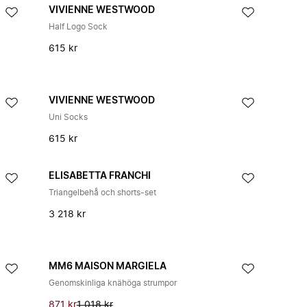
VIVIENNE WESTWOOD
Half Logo Sock
615 kr
VIVIENNE WESTWOOD
Uni Socks
615 kr
ELISABETTA FRANCHI
Triangelbehå och shorts-set
3 218 kr
MM6 MAISON MARGIELA
Genomskinliga knähöga strumpor
871 kr
1 018 kr